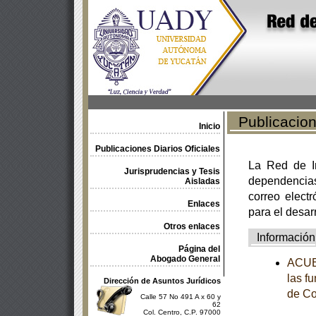
Publicacione
Inicio
Publicaciones Diarios Oficiales
La Red de In
Jurisprudencias y Tesis
dependencia
Aisladas
correo electr
Enlaces
para el desar
Otros enlaces
Información
Página del
Abogado General
ACUER
las f
Dirección de Asuntos Jurídicos
de Co
Calle 57 No 491 A x 60 y
62
Col. Centro, C.P. 97000