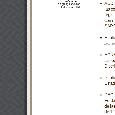
Teléfono/Fax:
ACUER
+52 (999) 930-0900
Extensión: 1151
las c
regist
con m
SARS
Publi
2021-10
ACUER
Espec
Discr
Publi
Estad
DECRE
Verdad
de la
de 19