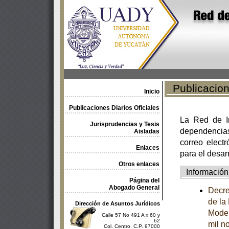
Publicacione
Inicio
Publicaciones Diarios Oficiales
La Red de In
Jurisprudencias y Tesis
dependencia
Aisladas
correo electr
Enlaces
para el desar
Otros enlaces
Información
Página del
Abogado General
Decre
de la
Dirección de Asuntos Jurídicos
Model
Calle 57 No 491 A x 60 y
62
mil n
Col. Centro, C.P. 97000