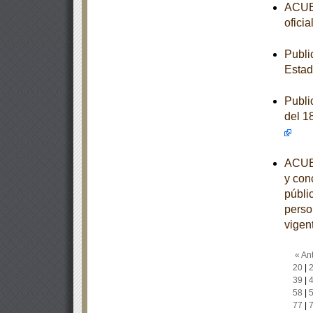
ACUER
ofici
Publi
Estad
Publi
del 1
ACUER
y conc
públi
perso
vigen
« Ant
20
|
39
|
58
|
77
|