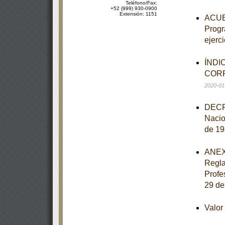
Teléfono/Fax:
+52 (999) 930-0900
Extensión: 1151
ACUER
Progr
ejerci
ÍNDI
CORR
2020-01
DECRE
Nacio
de 19
ANEXO
Regla
Profe
29 de
Valo