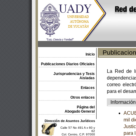
Publicacione
Inicio
Publicaciones Diarios Oficiales
La Red de In
Jurisprudencias y Tesis
dependencia
Aisladas
correo electr
Enlaces
para el desar
Otros enlaces
Información
Página del
Abogado General
ACUER
mil d
Dirección de Asuntos Jurídicos
Justi
Calle 57 No 491 A x 60 y
62
para 
Col. Centro, C.P. 97000