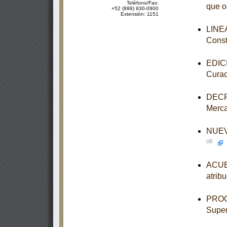
Teléfono/Fax:
que o
+52 (999) 930-0900
Extensión: 1151
LINEA
Const
EDICI
Curac
DECRE
Merca
NUEVO
08
ACUER
atrib
PROGR
Super