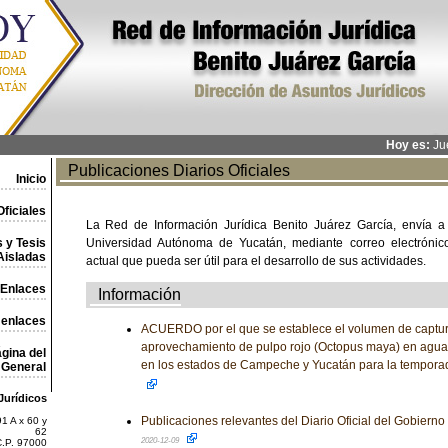
Hoy es:
Jue
Publicaciones Diarios Oficiales
Inicio
ficiales
La Red de Información Jurídica Benito Juárez García, envía a
 y Tesis
Universidad Autónoma de Yucatán, mediante correo electrónico,
Aisladas
actual que pueda ser útil para el desarrollo de sus actividades.
Enlaces
Información
 enlaces
ACUERDO por el que se establece el volumen de captura
aprovechamiento de pulpo rojo (Octopus maya) en aguas 
gina del
en los estados de Campeche y Yucatán para la tempora
General
Jurídicos
Publicaciones relevantes del Diario Oficial del Gobiern
1 A x 60 y
62
2020-12-09
C.P. 97000