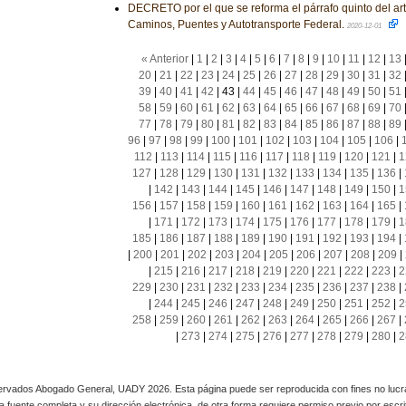
DECRETO por el que se reforma el párrafo quinto del art
Caminos, Puentes y Autotransporte Federal.
2020-12-01
« Anterior
|
1
|
2
|
3
|
4
|
5
|
6
|
7
|
8
|
9
|
10
|
11
|
12
|
13
20
|
21
|
22
|
23
|
24
|
25
|
26
|
27
|
28
|
29
|
30
|
31
|
32
39
|
40
|
41
|
42
|
43
|
44
|
45
|
46
|
47
|
48
|
49
|
50
|
51
58
|
59
|
60
|
61
|
62
|
63
|
64
|
65
|
66
|
67
|
68
|
69
|
70
77
|
78
|
79
|
80
|
81
|
82
|
83
|
84
|
85
|
86
|
87
|
88
|
89
96
|
97
|
98
|
99
|
100
|
101
|
102
|
103
|
104
|
105
|
106
|
112
|
113
|
114
|
115
|
116
|
117
|
118
|
119
|
120
|
121
|
1
127
|
128
|
129
|
130
|
131
|
132
|
133
|
134
|
135
|
136
|
|
142
|
143
|
144
|
145
|
146
|
147
|
148
|
149
|
150
|
1
156
|
157
|
158
|
159
|
160
|
161
|
162
|
163
|
164
|
165
|
|
171
|
172
|
173
|
174
|
175
|
176
|
177
|
178
|
179
|
1
185
|
186
|
187
|
188
|
189
|
190
|
191
|
192
|
193
|
194
|
|
200
|
201
|
202
|
203
|
204
|
205
|
206
|
207
|
208
|
209
|
|
215
|
216
|
217
|
218
|
219
|
220
|
221
|
222
|
223
|
2
229
|
230
|
231
|
232
|
233
|
234
|
235
|
236
|
237
|
238
|
|
244
|
245
|
246
|
247
|
248
|
249
|
250
|
251
|
252
|
2
258
|
259
|
260
|
261
|
262
|
263
|
264
|
265
|
266
|
267
|
|
273
|
274
|
275
|
276
|
277
|
278
|
279
|
280
|
2
rvados Abogado General, UADY 2026. Esta página puede ser reproducida con fines no lucra
 la fuente completa y su dirección electrónica, de otra forma requiere permiso previo por escrito