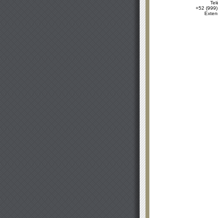
Tel
+52 (999)
Exten