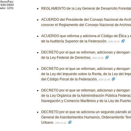
éfono/Fax:
 930-0900
sión: 1151
REGLAMENTO de la Ley General de Desarrollo Forestal
ACUERDO del Presidente del Consejo Nacional de Archiv
conocer el Reglamento del Consejo Nacional de Archiv
ACUERDO que reforma y adiciona el Código de Ética y 
de la Auditoría Superior de la Federación.
2020-12-09
DECRETO por el que se reforman, adicionan y derogan 
de la Ley Federal de Derechos.
2020-12-08
DECRETO por el que se reforman, adicionan y derogan 
de la Ley del Impuesto sobre la Renta, de la Ley del Imp
del Código Fiscal de la Federación.
2020-12-08
DECRETO por el que se reforman, adicionan y derogan 
de la Ley Orgánica de la Administración Pública Federal,
Navegación y Comercio Marítimos y de la Ley de Puerto
DECRETO por el que se adiciona un segundo párrafo al a
General de Asentamientos Humanos, Ordenamiento Territ
Urbano.
2020-12-01