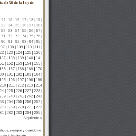
ículo 36 de la Ley de
|
14
|
15
|
16
|
17
|
18
|
19
|
|
33
|
34
|
35
|
36
|
37
|
38
|
|
52
|
53
|
54
|
55
|
56
|
57
|
|
71
|
72
|
73
|
74
|
75
|
76
|
|
90
|
91
|
92
|
93
|
94
|
95
|
107
|
108
|
109
|
110
|
111
|
22
|
123
|
124
|
125
|
126
|
137
|
138
|
139
|
140
|
141
51
|
152
|
153
|
154
|
155
|
166
|
167
|
168
|
169
|
170
80
|
181
|
182
|
183
|
184
|
195
|
196
|
197
|
198
|
199
210
|
211
|
212
|
213
|
214
24
|
225
|
226
|
227
|
228
|
239
|
240
|
241
|
242
|
243
53
|
254
|
255
|
256
|
257
|
268
|
269
|
270
|
271
|
272
81
|
282
|
283
|
284
|
285
|
Siguiente »
tivos, siempre y cuando no
 de la institución.