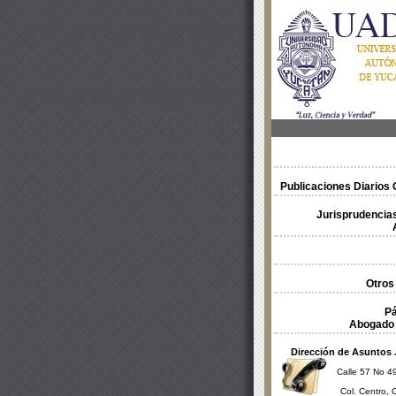
Publicaciones Diarios O
Jurisprudencias
Otros
Pá
Abogado 
Dirección de Asuntos 
Calle 57 No 49
Col. Centro, 