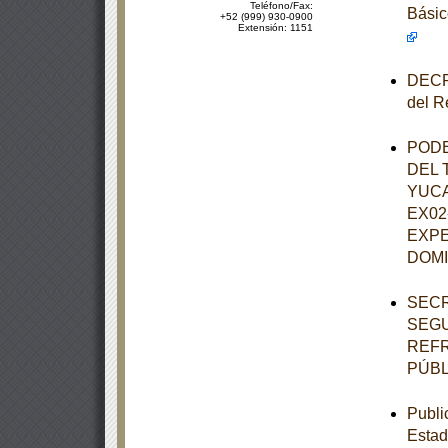
Teléfono/Fax:
Básic
+52 (999) 930-0900
Extensión: 1151
DECRE
del R
PODE
DEL 
YUCA
EX02
EXPE
DOM
SECR
SEGU
REFR
PÚBL
Publi
Estad