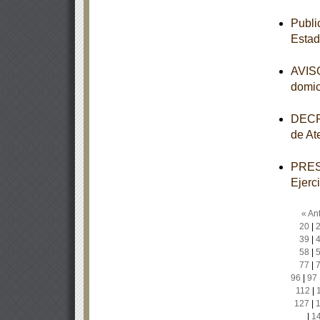
Publi
Estad
AVISO
domic
DECRE
de At
PRESU
Ejerc
« Ant
20
|
39
|
58
|
77
|
96
|
97
112
|
127
|
|
1