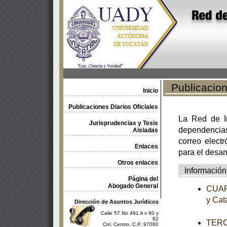
Publicacione
Inicio
Publicaciones Diarios Oficiales
La Red de In
Jurisprudencias y Tesis
dependencia
Aisladas
correo electr
Enlaces
para el desar
Otros enlaces
Información
Página del
Abogado General
CUART
y Cat
Dirección de Asuntos Jurídicos
Calle 57 No 491 A x 60 y
62
TERCE
Col. Centro, C.P. 97000