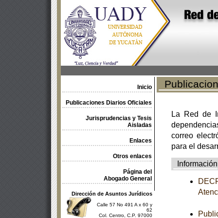
Publicacione
Inicio
Publicaciones Diarios Oficiales
La Red de In
Jurisprudencias y Tesis
dependencia
Aisladas
correo electr
Enlaces
para el desar
Otros enlaces
Información
Página del
Abogado General
DECRE
Atenc
Dirección de Asuntos Jurídicos
Calle 57 No 491 A x 60 y
62
Publi
Col. Centro, C.P. 97000