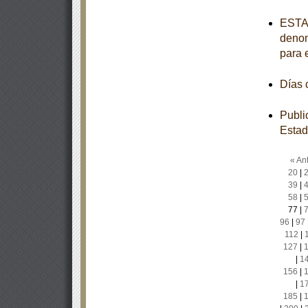
ESTAT
denom
para 
Días
Publi
Estad
« Ant
20
|
39
|
58
|
77
|
96
|
97
112
|
127
|
|
1
156
|
|
1
185
|