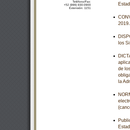
Teléfono/Fax:
Estad
+52 (999) 930-0900
Extensión: 1151
CONVO
2019
DISPO
los S
DICTA
aplic
de lo
obliga
la Ad
NORMA
elect
(canc
Publi
Estad