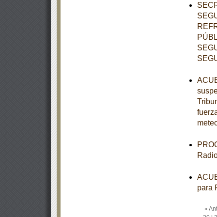
SECR
SEGU
REFR
PÚBL
SEGU
SEGU
ACUER
suspe
Tribun
fuerz
meteo
PROGR
Radio
ACUER
para 
« Ant