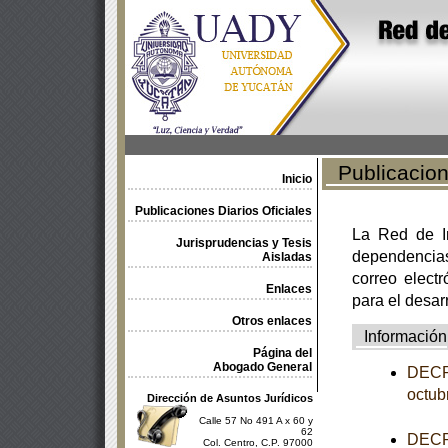
Publicacione
Inicio
Publicaciones Diarios Oficiales
La Red de In
Jurisprudencias y Tesis
dependencia
Aisladas
correo electr
Enlaces
para el desar
Otros enlaces
Información
Página del
Abogado General
DECRE
octub
Dirección de Asuntos Jurídicos
Calle 57 No 491 A x 60 y
62
DECRE
Col. Centro, C.P. 97000