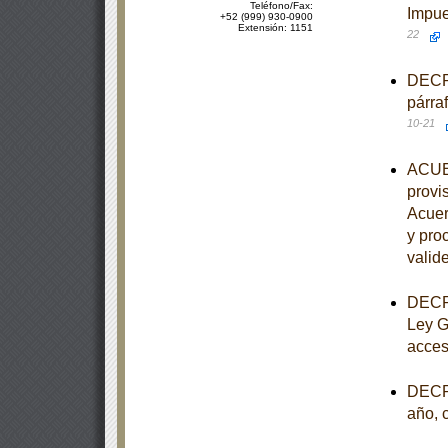
Teléfono/Fax:
Impue
+52 (999) 930-0900
Extensión: 1151
22
DECRE
párra
10-21
ACUER
provis
Acuer
y pro
valide
DECRE
Ley G
acces
DECRE
año, 