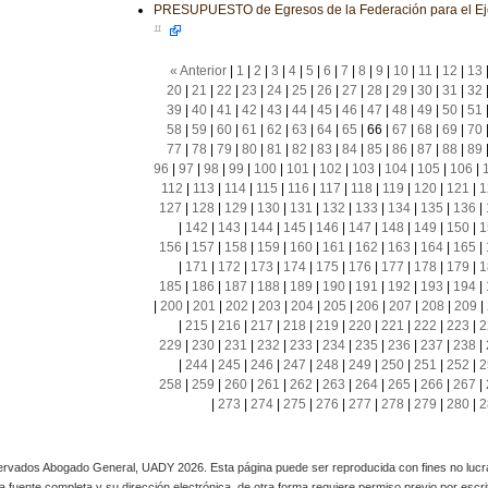
PRESUPUESTO de Egresos de la Federación para el Eje
11
« Anterior
|
1
|
2
|
3
|
4
|
5
|
6
|
7
|
8
|
9
|
10
|
11
|
12
|
13
20
|
21
|
22
|
23
|
24
|
25
|
26
|
27
|
28
|
29
|
30
|
31
|
32
39
|
40
|
41
|
42
|
43
|
44
|
45
|
46
|
47
|
48
|
49
|
50
|
51
58
|
59
|
60
|
61
|
62
|
63
|
64
|
65
|
66
|
67
|
68
|
69
|
70
77
|
78
|
79
|
80
|
81
|
82
|
83
|
84
|
85
|
86
|
87
|
88
|
89
96
|
97
|
98
|
99
|
100
|
101
|
102
|
103
|
104
|
105
|
106
|
112
|
113
|
114
|
115
|
116
|
117
|
118
|
119
|
120
|
121
|
1
127
|
128
|
129
|
130
|
131
|
132
|
133
|
134
|
135
|
136
|
|
142
|
143
|
144
|
145
|
146
|
147
|
148
|
149
|
150
|
1
156
|
157
|
158
|
159
|
160
|
161
|
162
|
163
|
164
|
165
|
|
171
|
172
|
173
|
174
|
175
|
176
|
177
|
178
|
179
|
1
185
|
186
|
187
|
188
|
189
|
190
|
191
|
192
|
193
|
194
|
|
200
|
201
|
202
|
203
|
204
|
205
|
206
|
207
|
208
|
209
|
|
215
|
216
|
217
|
218
|
219
|
220
|
221
|
222
|
223
|
2
229
|
230
|
231
|
232
|
233
|
234
|
235
|
236
|
237
|
238
|
|
244
|
245
|
246
|
247
|
248
|
249
|
250
|
251
|
252
|
2
258
|
259
|
260
|
261
|
262
|
263
|
264
|
265
|
266
|
267
|
|
273
|
274
|
275
|
276
|
277
|
278
|
279
|
280
|
2
rvados Abogado General, UADY 2026. Esta página puede ser reproducida con fines no lucra
 la fuente completa y su dirección electrónica, de otra forma requiere permiso previo por escrito