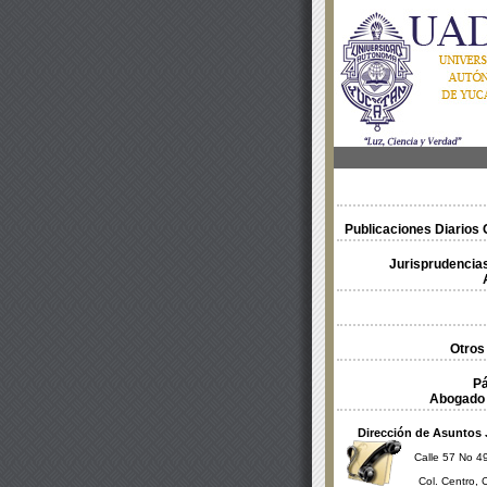
Publicaciones Diarios O
Jurisprudencias
Otros
Pá
Abogado 
Dirección de Asuntos 
Calle 57 No 49
Col. Centro, 