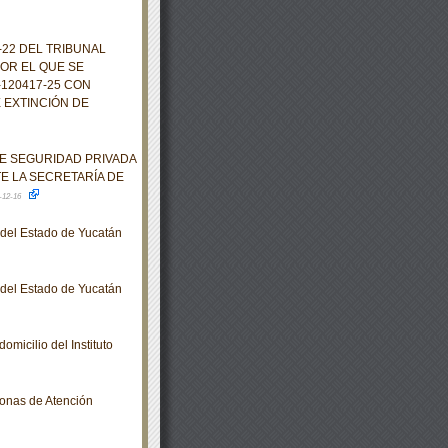
22 DEL TRIBUNAL
OR EL QUE SE
120417-25 CON
 EXTINCIÓN DE
E SEGURIDAD PRIVADA
E LA SECRETARÍA DE
-12-16
o del Estado de Yucatán
o del Estado de Yucatán
micilio del Instituto
Zonas de Atención