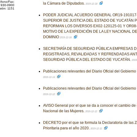
éfono/Fax:
la Cámara de Diputados.
2019-12-18
 930-0900
sión: 1151
PODER JUDICIAL ACUERDO GENERAL OR19-191017-
SUPERIOR DE JUSTICIA DEL ESTADO DE YUCATÁN P
REFORMAN LOS DIVERSOS EX02-120125-01 Y OR08-
MOTIVO DE LA EXPEDICIÓN DE LA LEY NACIONAL DE
DOMINIO
2019-12-16
SECRETARÍA DE SEGURIDAD PÚBLICA EMPRESAS D
REGISTRADAS, REVALIDADAS Y REFRENDADAS ANT
SEGURIDAD PÚBLICA DEL ESTADO DE YUCATÁN.
2019
Publicaciones relevantes del Diario Oficial del Gobiern
2019-12-13
Publicaciones relevantes del Diario Oficial del Gobiern
2019-12-12
AVISO General por el que se da a conocer el cambio de do
Nacional de las Mujeres.
2019-12-12
DECRETO por el que se formula la Declaratoria de las 
Prioritaria para el año 2020.
2019-12-11