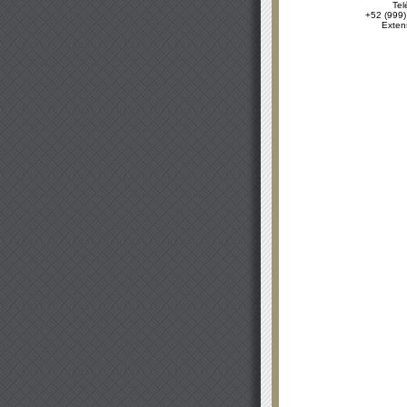
Tel
+52 (999)
Exten