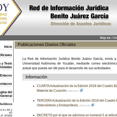
Hoy es:
Vie
Publicaciones Diarios Oficiales
Inicio
ficiales
La Red de Información Jurídica Benito Juárez García, envía a
 y Tesis
Universidad Autónoma de Yucatán, mediante correo electrónico,
Aisladas
actual que pueda ser útil para el desarrollo de sus actividades.
Enlaces
Información
 enlaces
CUARTA Actualización de la Edición 2018 del Cuadro Bá
Material de Curación.
2019-12-18
gina del
General
TERCERA Actualización de la Edición 2018 del Cuadro 
Jurídicos
Osteosíntesis y Endoprótesis.
2019-12-18
1 A x 60 y
62
DECRETO por el que se adiciona un numeral 5 al artícu
C.P. 97000