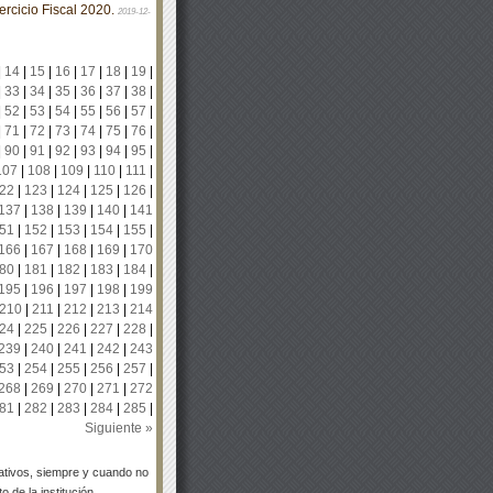
rcicio Fiscal 2020.
2019-12-
|
14
|
15
|
16
|
17
|
18
|
19
|
|
33
|
34
|
35
|
36
|
37
|
38
|
|
52
|
53
|
54
|
55
|
56
|
57
|
|
71
|
72
|
73
|
74
|
75
|
76
|
|
90
|
91
|
92
|
93
|
94
|
95
|
107
|
108
|
109
|
110
|
111
|
22
|
123
|
124
|
125
|
126
|
137
|
138
|
139
|
140
|
141
51
|
152
|
153
|
154
|
155
|
166
|
167
|
168
|
169
|
170
80
|
181
|
182
|
183
|
184
|
195
|
196
|
197
|
198
|
199
210
|
211
|
212
|
213
|
214
24
|
225
|
226
|
227
|
228
|
239
|
240
|
241
|
242
|
243
53
|
254
|
255
|
256
|
257
|
268
|
269
|
270
|
271
|
272
81
|
282
|
283
|
284
|
285
|
Siguiente »
tivos, siempre y cuando no
 de la institución.