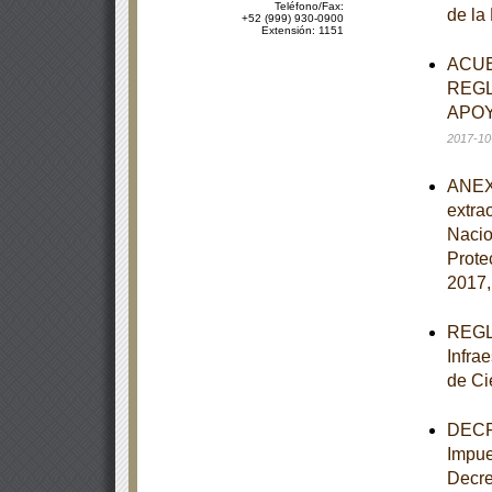
Teléfono/Fax:
de la
+52 (999) 930-0900
Extensión: 1151
ACUE
REGL
APOY
2017-10
ANEXO
extra
Nacio
Prote
2017,
REGLA
Infra
de Ci
DECRE
Impue
Decre