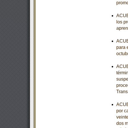
promo
ACUER
los p
apren
ACUER
para e
octub
ACUER
térmi
suspe
proce
Trans
ACUER
por c
veint
dos m