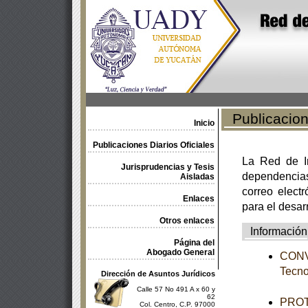
Publicacione
Inicio
Publicaciones Diarios Oficiales
La Red de In
Jurisprudencias y Tesis
dependencia
Aisladas
correo electr
Enlaces
para el desar
Otros enlaces
Información
Página del
Abogado General
CONVO
Tecno
Dirección de Asuntos Jurídicos
Calle 57 No 491 A x 60 y
62
PROTO
Col. Centro, C.P. 97000