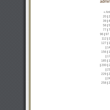
admin
« Ant
20
|
39
|
58
|
77
|
96
|
97
112
|
127
|
|
1
156
|
|
1
185
|
|
200
|
|
2
229
|
|
2
258
|