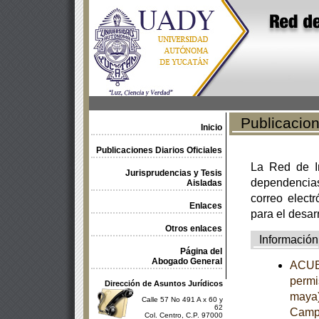
Publicacione
Inicio
Publicaciones Diarios Oficiales
La Red de In
Jurisprudencias y Tesis
dependencia
Aisladas
correo electr
Enlaces
para el desar
Otros enlaces
Información
Página del
Abogado General
ACUER
permi
Dirección de Asuntos Jurídicos
maya)
Calle 57 No 491 A x 60 y
62
Campe
Col. Centro, C.P. 97000