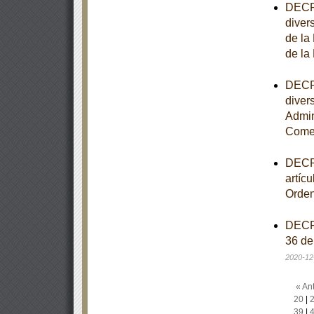
DECRE
diver
de la
de la
DECRE
diver
Admin
Comer
DECRE
artíc
Orden
DECRE
36 de
2020-12
« Ant
20
|
39
|