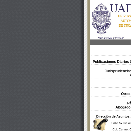
Publicaciones Diarios O
Jurisprudencias
Otros
Pá
Abogado 
Dirección de Asuntos 
Calle 57 No 49
Col. Centro, 