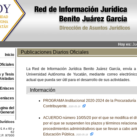
Hoy es:
Jue
Publicaciones Diarios Oficiales
Inicio
ficiales
La Red de Información Jurídica Benito Juárez García, envía a
 y Tesis
Universidad Autónoma de Yucatán, mediante correo electrónico,
Aisladas
actual que pueda ser útil para el desarrollo de sus actividades.
Enlaces
Información
 enlaces
PROGRAMA Institucional 2020-2024 de la Procuraduría 
Contribuyente.
2020-05-19
gina del
General
ACUERDO número 10/05/20 por el que se modifica el d
Jurídicos
por el que se suspenden los plazos y términos relaciona
procedimientos administrativos que se llevan a cabo ant
1 A x 60 y
62
Educación Pública.
2020-05-18
C.P. 97000