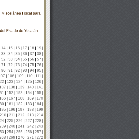
 Miscelánea Fiscal para
o del Estado de Yucatán
|
14
|
15
|
16
|
17
|
18
|
19
|
|
33
|
34
|
35
|
36
|
37
|
38
|
|
52
|
53
|
54
|
55
|
56
|
57
|
|
71
|
72
|
73
|
74
|
75
|
76
|
|
90
|
91
|
92
|
93
|
94
|
95
|
107
|
108
|
109
|
110
|
111
|
22
|
123
|
124
|
125
|
126
|
137
|
138
|
139
|
140
|
141
51
|
152
|
153
|
154
|
155
|
166
|
167
|
168
|
169
|
170
80
|
181
|
182
|
183
|
184
|
195
|
196
|
197
|
198
|
199
210
|
211
|
212
|
213
|
214
24
|
225
|
226
|
227
|
228
|
239
|
240
|
241
|
242
|
243
53
|
254
|
255
|
256
|
257
|
268
|
269
|
270
|
271
|
272