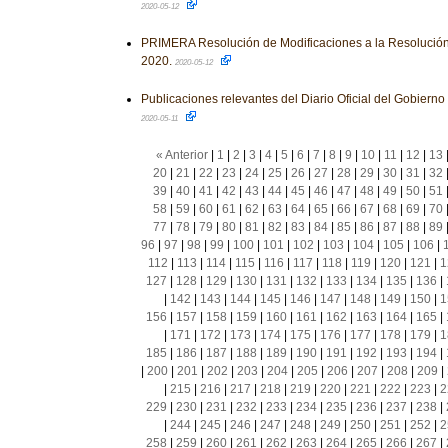
2020-05-12
PRIMERA Resolución de Modificaciones a la Resolución
2020.
2020-05-12
Publicaciones relevantes del Diario Oficial del Gobiern
2020-05-11
« Anterior
|
1
|
2
|
3
|
4
|
5
|
6
|
7
|
8
|
9
|
10
|
11
|
12
|
13
20
|
21
|
22
|
23
|
24
|
25
|
26
|
27
|
28
|
29
|
30
|
31
|
32
39
|
40
|
41
|
42
|
43
|
44
|
45
|
46
|
47
|
48
|
49
|
50
|
51
58
|
59
|
60
|
61
|
62
|
63
|
64
|
65
|
66
|
67
|
68
|
69
|
70
77
|
78
|
79
|
80
|
81
|
82
|
83
|
84
|
85
|
86
|
87
|
88
|
89
96
|
97
|
98
|
99
|
100
|
101
|
102
|
103
|
104
|
105
|
106
|
112
|
113
|
114
|
115
|
116
|
117
|
118
|
119
|
120
|
121
|
1
127
|
128
|
129
|
130
|
131
|
132
|
133
|
134
|
135
|
136
|
|
142
|
143
|
144
|
145
|
146
|
147
|
148
|
149
|
150
|
1
156
|
157
|
158
|
159
|
160
|
161
|
162
|
163
|
164
|
165
|
|
171
|
172
|
173
|
174
|
175
|
176
|
177
|
178
|
179
|
1
185
|
186
|
187
|
188
|
189
|
190
|
191
|
192
|
193
|
194
|
|
200
|
201
|
202
|
203
|
204
|
205
|
206
|
207
|
208
|
209
|
|
215
|
216
|
217
|
218
|
219
|
220
|
221
|
222
|
223
|
2
229
|
230
|
231
|
232
|
233
|
234
|
235
|
236
|
237
|
238
|
|
244
|
245
|
246
|
247
|
248
|
249
|
250
|
251
|
252
|
2
258
|
259
|
260
|
261
|
262
|
263
|
264
|
265
|
266
|
267
|