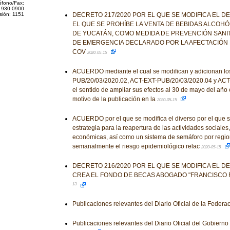
éfono/Fax:
 930-0900
sión: 1151
DECRETO 217/2020 POR EL QUE SE MODIFICA EL D
EL QUE SE PROHÍBE LA VENTA DE BEBIDAS ALCOHÓ
DE YUCATÁN, COMO MEDIDA DE PREVENCIÓN SANIT
DE EMERGENCIA DECLARADO POR LA AFECTACIÓN 
COV
2020-05-15
ACUERDO mediante el cual se modifican y adicionan lo
PUB/20/03/2020.02, ACT-EXT-PUB/20/03/2020.04 y ACT
el sentido de ampliar sus efectos al 30 de mayo del año 
motivo de la publicación en la
2020-05-15
ACUERDO por el que se modifica el diverso por el que 
estrategia para la reapertura de las actividades sociales
económicas, así como un sistema de semáforo por regio
semanalmente el riesgo epidemiológico relac
2020-05-15
DECRETO 216/2020 POR EL QUE SE MODIFICA EL D
CREA EL FONDO DE BECAS ABOGADO "FRANCISCO 
13
Publicaciones relevantes del Diario Oficial de la Federa
Publicaciones relevantes del Diario Oficial del Gobiern