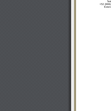
Tel
+52 (999)
Exten