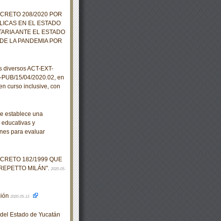
ECRETO 208/2020 POR
LICAS EN EL ESTADO
ARIA ANTE EL ESTADO
DE LA PANDEMIA POR
s diversos ACT-EXT-
-PUB/15/04/2020.02, en
en curso inclusive, con
se establece una
, educativas y
nes para evaluar
ECRETO 182/1999 QUE
REPETTO MILÁN".
2020-05-
ción
2020-05-13
o del Estado de Yucatán