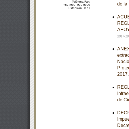
Teléfono/Fax:
de la
+52 (999) 930-0900
Extensión: 1151
ACUE
REGL
APOY
2017-10
ANEXO
extra
Nacio
Prote
2017,
REGLA
Infra
de Ci
DECRE
Impue
Decre