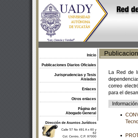
Publicacione
Inicio
Publicaciones Diarios Oficiales
La Red de In
Jurisprudencias y Tesis
dependencia
Aisladas
correo electr
Enlaces
para el desar
Otros enlaces
Información
Página del
Abogado General
CONVO
Tecno
Dirección de Asuntos Jurídicos
Calle 57 No 491 A x 60 y
62
PROTO
Col. Centro, C.P. 97000