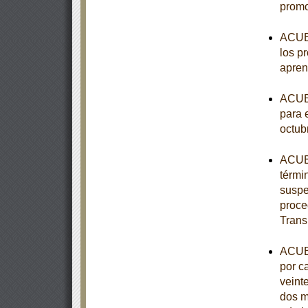
promo
ACUER
los p
apren
ACUER
para e
octub
ACUER
térmi
suspe
proce
Trans
ACUER
por c
veint
dos m