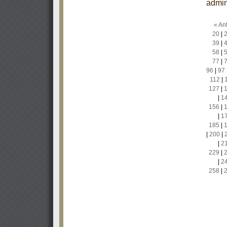
admin
« Ant
20
|
39
|
58
|
77
|
96
|
97
112
|
127
|
|
1
156
|
|
1
185
|
|
200
|
|
2
229
|
|
2
258
|