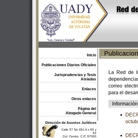
Publicacione
Inicio
Publicaciones Diarios Oficiales
La Red de In
Jurisprudencias y Tesis
dependencia
Aisladas
correo electr
Enlaces
para el desar
Otros enlaces
Información
Página del
Abogado General
DECRE
octub
Dirección de Asuntos Jurídicos
Calle 57 No 491 A x 60 y
62
DECRE
Col. Centro, C.P. 97000