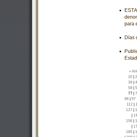
ESTAT
denom
para 
Días
Publi
Estad
« Ant
20
|
39
|
58
|
77
|
96
|
97
112
|
127
|
|
1
156
|
|
1
185
|