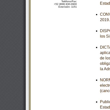
Teléfono/Fax:
Estad
+52 (999) 930-0900
Extensión: 1151
CONVO
2019
DISPO
los S
DICTA
aplic
de lo
obliga
la Ad
NORMA
elect
(canc
Publi
Estad