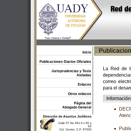
Publicacione
Inicio
Publicaciones Diarios Oficiales
La Red de In
Jurisprudencias y Tesis
dependencia
Aisladas
correo electr
Enlaces
para el desar
Otros enlaces
Información
Página del
Abogado General
DECRE
Atenc
Dirección de Asuntos Jurídicos
Calle 57 No 491 A x 60 y
62
Publi
Col. Centro, C.P. 97000