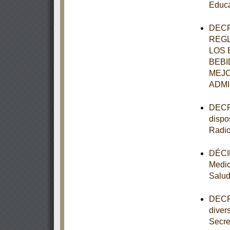
Educa
DECR
REGL
LOS 
BEBI
MEJO
ADMI
DECRE
dispo
Radio
DÉCIM
Medic
Salu
DECRE
diver
Secre