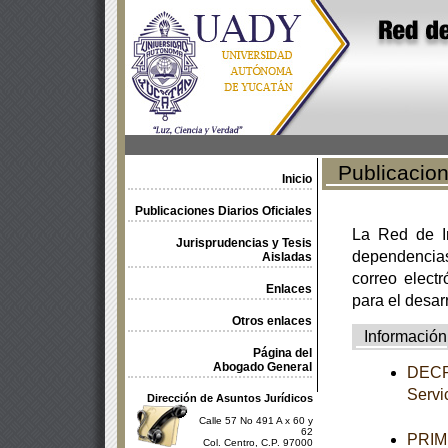
Publicacione
Inicio
Publicaciones Diarios Oficiales
La Red de In
Jurisprudencias y Tesis
dependencia
Aisladas
correo electr
Enlaces
para el desar
Otros enlaces
Información
Página del
Abogado General
DECRE
Servic
Dirección de Asuntos Jurídicos
Calle 57 No 491 A x 60 y
62
PRIME
Col. Centro, C.P. 97000