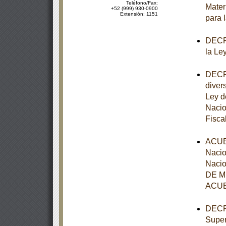
Teléfono/Fax:
Mater
+52 (999) 930-0900
Extensión: 1151
para 
DECRE
la Le
DECRE
diver
Ley d
Nacio
Fisca
ACUER
Nacio
Nacio
DE MÉ
ACUE
DECRE
Super