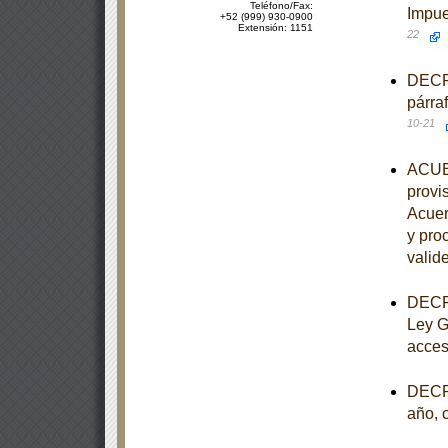
Teléfono/Fax:
Impue
+52 (999) 930-0900
Extensión: 1151
22
DECRE
párra
10-21
ACUER
provis
Acuer
y pro
valide
DECRE
Ley G
acces
DECRE
año, 