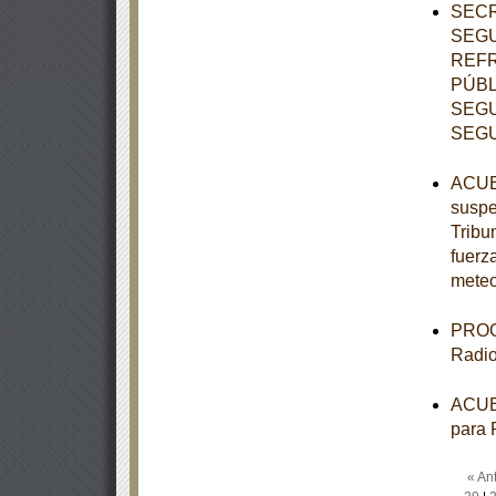
SECR
SEGU
REFR
PÚBL
SEGU
SEGU
ACUER
suspe
Tribun
fuerz
meteo
PROGR
Radio
ACUER
para 
« Ant