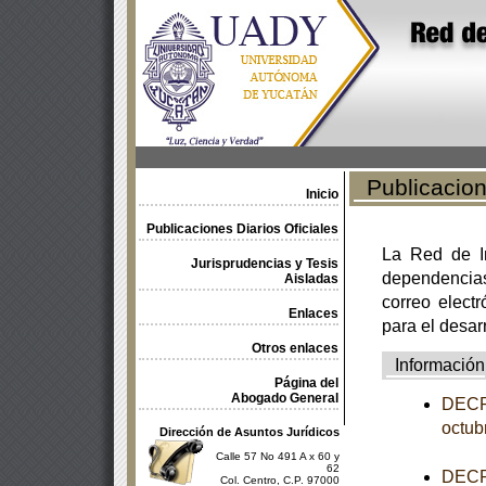
Publicacione
Inicio
Publicaciones Diarios Oficiales
La Red de In
Jurisprudencias y Tesis
dependencia
Aisladas
correo electr
Enlaces
para el desar
Otros enlaces
Información
Página del
Abogado General
DECRE
octub
Dirección de Asuntos Jurídicos
Calle 57 No 491 A x 60 y
62
DECRE
Col. Centro, C.P. 97000