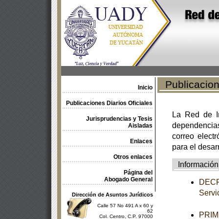
Publicacione
Inicio
Publicaciones Diarios Oficiales
La Red de In
Jurisprudencias y Tesis
dependencia
Aisladas
correo electr
Enlaces
para el desar
Otros enlaces
Información
Página del
Abogado General
DECRE
Servic
Dirección de Asuntos Jurídicos
Calle 57 No 491 A x 60 y
62
PRIME
Col. Centro, C.P. 97000