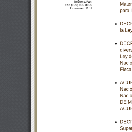
Teléfono/Fax:
Mater
+52 (999) 930-0900
Extensión: 1151
para 
DECRE
la Le
DECRE
diver
Ley d
Nacio
Fisca
ACUER
Nacio
Nacio
DE MÉ
ACUE
DECRE
Super