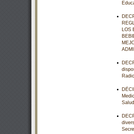
Educa
DECR
REGL
LOS 
BEBI
MEJO
ADMI
DECRE
dispo
Radio
DÉCIM
Medic
Salu
DECRE
diver
Secre