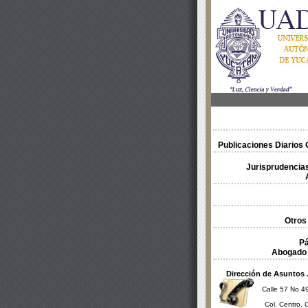
Publicaciones Diarios O
Jurisprudencias
Otros
Pá
Abogado 
Dirección de Asuntos 
Calle 57 No 49
Col. Centro, 