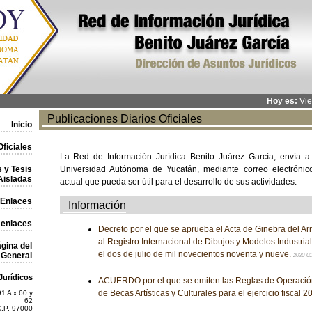
Hoy es:
Vie
Publicaciones Diarios Oficiales
Inicio
ficiales
La Red de Información Jurídica Benito Juárez García, envía a
 y Tesis
Universidad Autónoma de Yucatán, mediante correo electrónico,
Aisladas
actual que pueda ser útil para el desarrollo de sus actividades.
Enlaces
Información
 enlaces
Decreto por el que se aprueba el Acta de Ginebra del Arr
al Registro Internacional de Dibujos y Modelos Industri
gina del
el dos de julio de mil novecientos noventa y nueve.
General
2020-0
Jurídicos
ACUERDO por el que se emiten las Reglas de Operació
de Becas Artísticas y Culturales para el ejercicio fiscal 2
1 A x 60 y
62
C.P. 97000