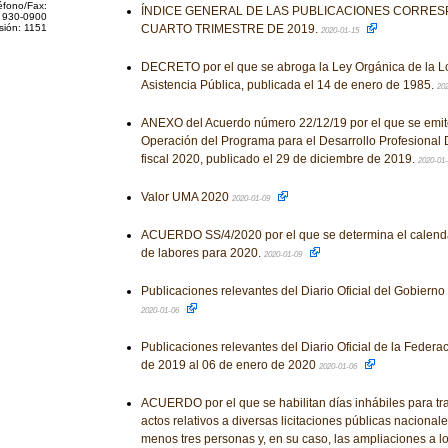
éfono/Fax:
ÍNDICE GENERAL DE LAS PUBLICACIONES CORRES
 930-0900
sión: 1151
CUARTO TRIMESTRE DE 2019.
2020-01-15
DECRETO por el que se abroga la Ley Orgánica de la Lo
Asistencia Pública, publicada el 14 de enero de 1985.
20
ANEXO del Acuerdo número 22/12/19 por el que se emit
Operación del Programa para el Desarrollo Profesional D
fiscal 2020, publicado el 29 de diciembre de 2019.
2020-01
Valor UMA 2020
2020-01-09
ACUERDO SS/4/2020 por el que se determina el calendar
de labores para 2020.
2020-01-09
Publicaciones relevantes del Diario Oficial del Gobiern
2020-01-06
Publicaciones relevantes del Diario Oficial de la Federa
de 2019 al 06 de enero de 2020
2020-01-06
ACUERDO por el que se habilitan días inhábiles para tram
actos relativos a diversas licitaciones públicas nacional
menos tres personas y, en su caso, las ampliaciones a lo