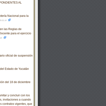
PONDIENTES AL
tería Nacional para la
20-01-14
en las Reglas de
ocente para el ejercicio
-10
io oficial de suspensión
o del Estado de Yucatán
ción del 18 de diciembre
itar y concluir con los
es, invitaciones a cuando
s contratos vigentes, que