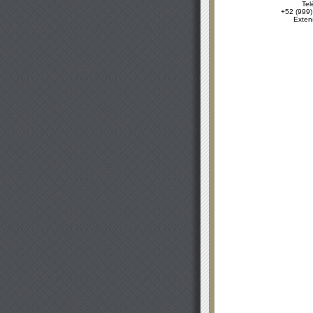
Tel
+52 (999)
Exten