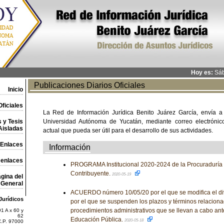
Hoy es:
Sáb
Publicaciones Diarios Oficiales
Inicio
ficiales
La Red de Información Jurídica Benito Juárez García, envía a
 y Tesis
Universidad Autónoma de Yucatán, mediante correo electrónico,
Aisladas
actual que pueda ser útil para el desarrollo de sus actividades.
Enlaces
Información
 enlaces
PROGRAMA Institucional 2020-2024 de la Procuraduría 
Contribuyente.
2020-05-19
gina del
General
ACUERDO número 10/05/20 por el que se modifica el d
Jurídicos
por el que se suspenden los plazos y términos relaciona
procedimientos administrativos que se llevan a cabo ant
1 A x 60 y
62
Educación Pública.
2020-05-18
C.P. 97000