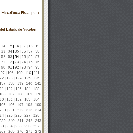
 Miscelánea Fiscal para
o del Estado de Yucatán
|
14
|
15
|
16
|
17
|
18
|
19
|
|
33
|
34
|
35
|
36
|
37
|
38
|
|
52
|
53
|
54
|
55
|
56
|
57
|
|
71
|
72
|
73
|
74
|
75
|
76
|
|
90
|
91
|
92
|
93
|
94
|
95
|
107
|
108
|
109
|
110
|
111
|
22
|
123
|
124
|
125
|
126
|
137
|
138
|
139
|
140
|
141
51
|
152
|
153
|
154
|
155
|
166
|
167
|
168
|
169
|
170
80
|
181
|
182
|
183
|
184
|
195
|
196
|
197
|
198
|
199
210
|
211
|
212
|
213
|
214
24
|
225
|
226
|
227
|
228
|
239
|
240
|
241
|
242
|
243
53
|
254
|
255
|
256
|
257
|
268
|
269
|
270
|
271
|
272