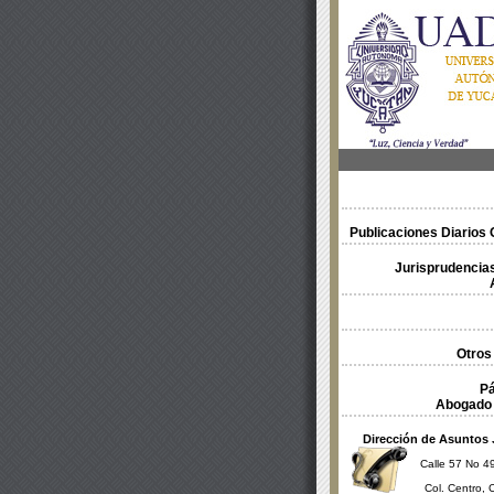
Publicaciones Diarios O
Jurisprudencias
Otros
Pá
Abogado 
Dirección de Asuntos 
Calle 57 No 49
Col. Centro, 