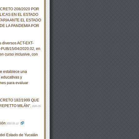
ECRETO 208/2020 POR
LICAS EN EL ESTADO
ARIA ANTE EL ESTADO
DE LA PANDEMIA POR
s diversos ACT-EXT-
-PUB/15/04/2020.02, en
en curso inclusive, con
se establece una
, educativas y
nes para evaluar
ECRETO 182/1999 QUE
REPETTO MILÁN".
2020-05-
ción
2020-05-13
o del Estado de Yucatán