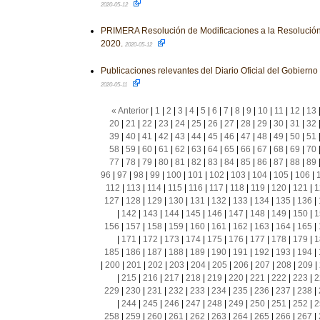
2020-05-12
PRIMERA Resolución de Modificaciones a la Resolución
2020.
2020-05-12
Publicaciones relevantes del Diario Oficial del Gobiern
2020-05-11
« Anterior
|
1
|
2
|
3
|
4
|
5
|
6
|
7
|
8
|
9
|
10
|
11
|
12
|
13
20
|
21
|
22
|
23
|
24
|
25
|
26
|
27
|
28
|
29
|
30
|
31
|
32
39
|
40
|
41
|
42
|
43
|
44
|
45
|
46
|
47
|
48
|
49
|
50
|
51
58
|
59
|
60
|
61
|
62
|
63
|
64
|
65
|
66
|
67
|
68
|
69
|
70
77
|
78
|
79
|
80
|
81
|
82
|
83
|
84
|
85
|
86
|
87
|
88
|
89
96
|
97
|
98
|
99
|
100
|
101
|
102
|
103
|
104
|
105
|
106
|
112
|
113
|
114
|
115
|
116
|
117
|
118
|
119
|
120
|
121
|
1
127
|
128
|
129
|
130
|
131
|
132
|
133
|
134
|
135
|
136
|
|
142
|
143
|
144
|
145
|
146
|
147
|
148
|
149
|
150
|
1
156
|
157
|
158
|
159
|
160
|
161
|
162
|
163
|
164
|
165
|
|
171
|
172
|
173
|
174
|
175
|
176
|
177
|
178
|
179
|
1
185
|
186
|
187
|
188
|
189
|
190
|
191
|
192
|
193
|
194
|
|
200
|
201
|
202
|
203
|
204
|
205
|
206
|
207
|
208
|
209
|
|
215
|
216
|
217
|
218
|
219
|
220
|
221
|
222
|
223
|
2
229
|
230
|
231
|
232
|
233
|
234
|
235
|
236
|
237
|
238
|
|
244
|
245
|
246
|
247
|
248
|
249
|
250
|
251
|
252
|
2
258
|
259
|
260
|
261
|
262
|
263
|
264
|
265
|
266
|
267
|