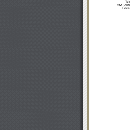
Tel
+52 (999)
Exten