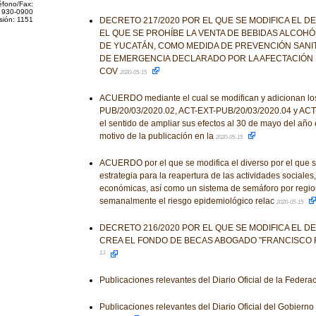
éfono/Fax:
 930-0900
sión: 1151
DECRETO 217/2020 POR EL QUE SE MODIFICA EL D
EL QUE SE PROHÍBE LA VENTA DE BEBIDAS ALCOHÓ
DE YUCATÁN, COMO MEDIDA DE PREVENCIÓN SANIT
DE EMERGENCIA DECLARADO POR LA AFECTACIÓN 
COV
2020-05-15
ACUERDO mediante el cual se modifican y adicionan lo
PUB/20/03/2020.02, ACT-EXT-PUB/20/03/2020.04 y ACT
el sentido de ampliar sus efectos al 30 de mayo del año 
motivo de la publicación en la
2020-05-15
ACUERDO por el que se modifica el diverso por el que 
estrategia para la reapertura de las actividades sociales
económicas, así como un sistema de semáforo por regio
semanalmente el riesgo epidemiológico relac
2020-05-15
DECRETO 216/2020 POR EL QUE SE MODIFICA EL D
CREA EL FONDO DE BECAS ABOGADO "FRANCISCO 
13
Publicaciones relevantes del Diario Oficial de la Federa
Publicaciones relevantes del Diario Oficial del Gobiern