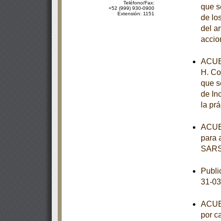
Teléfono/Fax:
que s
+52 (999) 930-0900
Extensión: 1151
de los
del a
accio
ACUE
H. Co
que s
de In
la pr
ACUER
para 
SARS
Publi
31-03
ACUER
por c