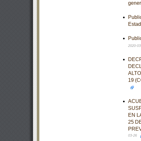
gener
Publi
Estad
Publi
2020-03
DECR
DECL
ALTO
19 (
ACUE
SUSP
EN L
25 D
PREV
03-26