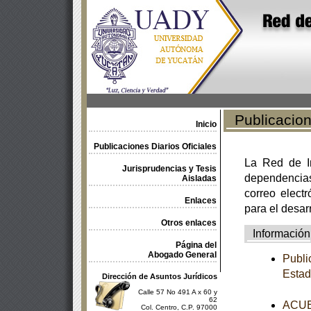
Publicacione
Inicio
Publicaciones Diarios Oficiales
La Red de In
Jurisprudencias y Tesis
dependencia
Aisladas
correo electr
Enlaces
para el desar
Otros enlaces
Información
Página del
Abogado General
Publi
Estad
Dirección de Asuntos Jurídicos
Calle 57 No 491 A x 60 y
62
ACUER
Col. Centro, C.P. 97000