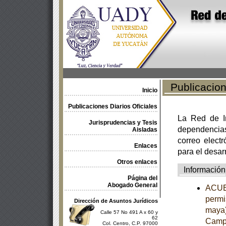
Publicacione
Inicio
Publicaciones Diarios Oficiales
La Red de In
Jurisprudencias y Tesis
dependencia
Aisladas
correo electr
Enlaces
para el desar
Otros enlaces
Información
Página del
Abogado General
ACUER
permi
Dirección de Asuntos Jurídicos
maya)
Calle 57 No 491 A x 60 y
62
Campe
Col. Centro, C.P. 97000