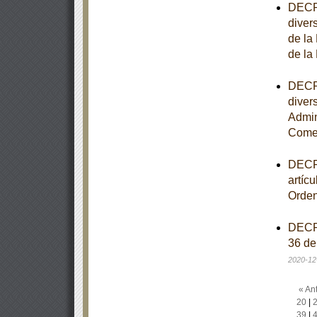
DECRE
diver
de la
de la
DECRE
diver
Admin
Comer
DECRE
artíc
Orden
DECRE
36 de
2020-12
« Ant
20
|
39
|