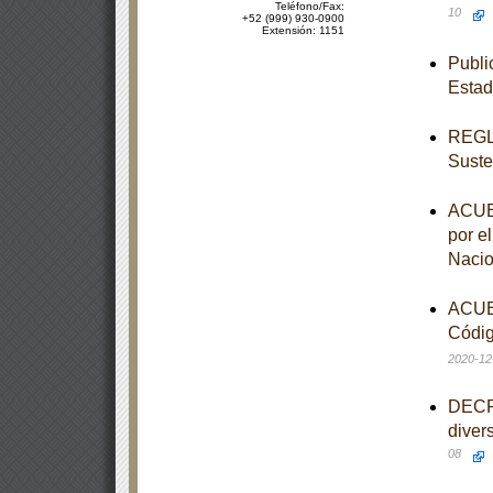
Teléfono/Fax:
10
+52 (999) 930-0900
Extensión: 1151
Publi
Estad
REGLA
Suste
ACUER
por e
Nacio
ACUER
Códig
2020-12
DECRE
diver
08