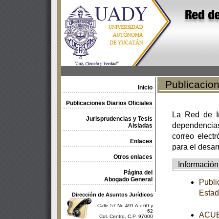
Publicacione
Inicio
Publicaciones Diarios Oficiales
La Red de In
Jurisprudencias y Tesis
dependencia
Aisladas
correo electr
Enlaces
para el desar
Otros enlaces
Información
Página del
Abogado General
Publi
Estad
Dirección de Asuntos Jurídicos
Calle 57 No 491 A x 60 y
62
ACUER
Col. Centro, C.P. 97000