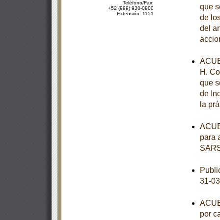
Teléfono/Fax:
que s
+52 (999) 930-0900
Extensión: 1151
de los
del a
accio
ACUE
H. Co
que s
de In
la pr
ACUER
para 
SARS
Publi
31-03
ACUER
por c