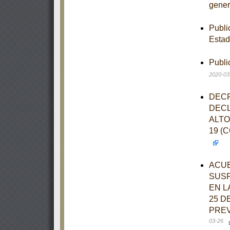
gener
Publi
Estad
Publi
2020-03
DECR
DECL
ALTO
19 (
ACUE
SUSP
EN L
25 D
PREV
03-26