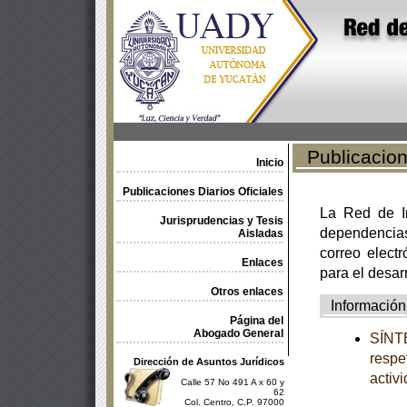
Publicacione
Inicio
Publicaciones Diarios Oficiales
La Red de In
Jurisprudencias y Tesis
dependencia
Aisladas
correo electr
Enlaces
para el desar
Otros enlaces
Información
Página del
Abogado General
SÍNTE
respe
Dirección de Asuntos Jurídicos
activ
Calle 57 No 491 A x 60 y
62
Col. Centro, C.P. 97000