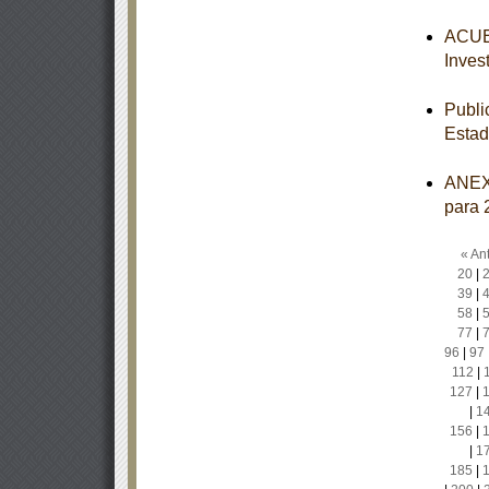
ACUER
Inves
Publi
Estad
ANEXO
para 
« Ant
20
|
39
|
58
|
77
|
96
|
97
112
|
127
|
|
1
156
|
|
1
185
|