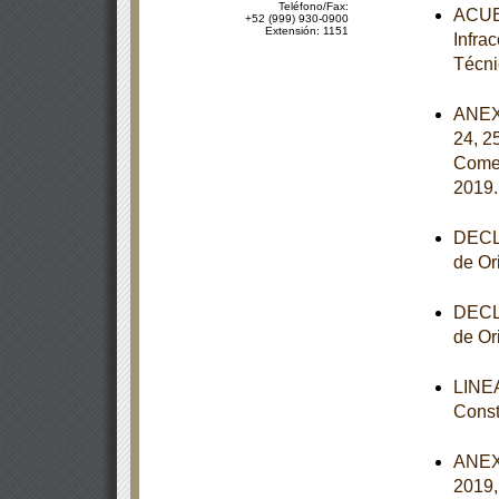
Teléfono/Fax:
ACUER
+52 (999) 930-0900
Extensión: 1151
Infra
Técni
ANEXOS
24, 2
Comer
2019
DECLA
de Or
DECLA
de Or
LINEA
Const
ANEXO
2019,