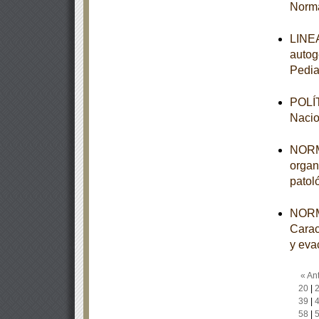
Norma
LINEA
autog
Pedia
POLÍT
Nacio
NORMA
organ
patol
NORM
Carac
y eva
« Ant
20
|
39
|
58
|