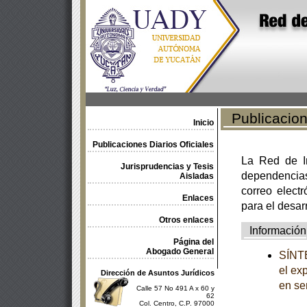
Publicacione
Inicio
Publicaciones Diarios Oficiales
La Red de In
Jurisprudencias y Tesis
dependencia
Aisladas
correo electr
Enlaces
para el desar
Otros enlaces
Información
Página del
Abogado General
SÍNTE
el ex
Dirección de Asuntos Jurídicos
en se
Calle 57 No 491 A x 60 y
62
Col. Centro, C.P. 97000