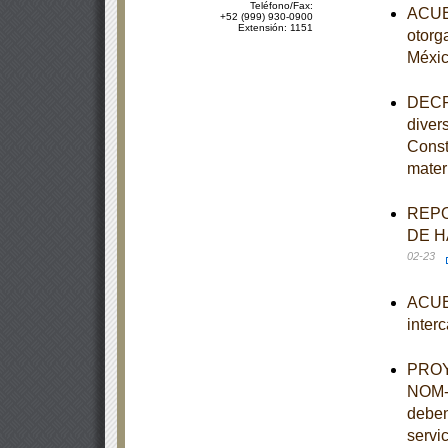
Teléfono/Fax:
ACUER
+52 (999) 930-0900
Extensión: 1151
otorg
Méxi
DECRE
diver
Const
mater
REPO
DE H
02-23
ACUER
inter
PROYE
NOM-0
deben
servi