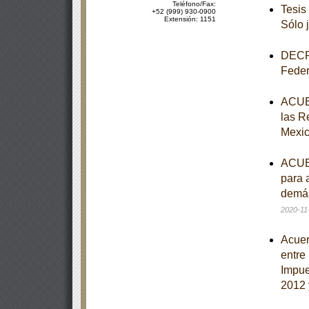
Teléfono/Fax:
Tesis
+52 (999) 930-0900
Extensión: 1151
Sólo 
DECRE
Feder
ACUER
las Re
Mexic
ACUER
para 
demás
2020-11
Acuer
entre 
Impue
2012 