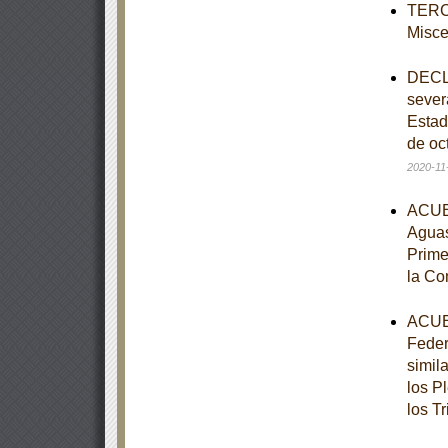
TERCE
Misce
DECLA
sever
Estad
de oc
2020-11
ACUER
Aguas
Prime
la Co
ACUER
Feder
simil
los P
los T