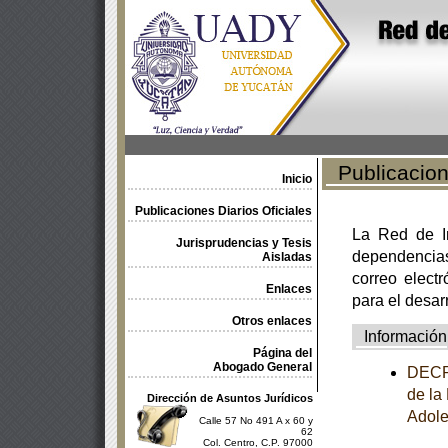
Publicacione
Inicio
Publicaciones Diarios Oficiales
La Red de In
Jurisprudencias y Tesis
dependencia
Aisladas
correo electr
Enlaces
para el desar
Otros enlaces
Información
Página del
Abogado General
DECRE
de la
Dirección de Asuntos Jurídicos
Adole
Calle 57 No 491 A x 60 y
62
Col. Centro, C.P. 97000