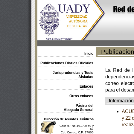
Publicacione
Inicio
Publicaciones Diarios Oficiales
La Red de In
Jurisprudencias y Tesis
dependencia
Aisladas
correo electr
Enlaces
para el desar
Otros enlaces
Información
Página del
Abogado General
ACUER
y 22 
Dirección de Asuntos Jurídicos
reali
Calle 57 No 491 A x 60 y
62
Col. Centro, C.P. 97000