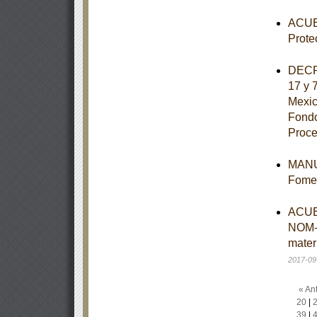
ACUER
Prote
DECRE
17 y 
Mexic
Fondo
Proce
MANUA
Fomen
ACUER
NOM-
mater
2017-09
« Ant
20
|
39
|