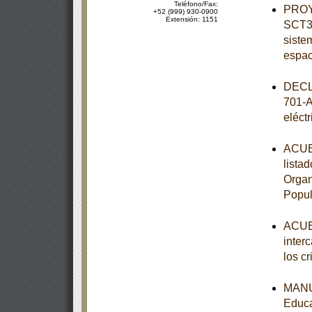
Teléfono/Fax:
PROY
+52 (999) 930-0900
Extensión: 1151
SCT3-
siste
espac
DECL
701-A
eléct
ACUER
lista
Organ
Popul
ACUER
inter
los c
MANUA
Educa