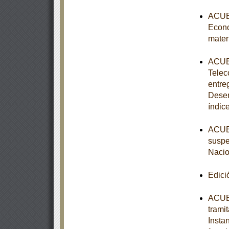
ACUER
Econo
mater
ACUER
Telec
entre
Desem
índic
ACUER
suspe
Nacio
Edici
ACUER
trami
Insta