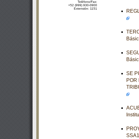
Teléfono/Fax:
+52 (999) 930-0900
Extensión: 1151
REGLA
TERCE
Básic
SEGUN
Básic
SE P
POR 
TRIB
ACUER
Insti
PROY
SSA1-