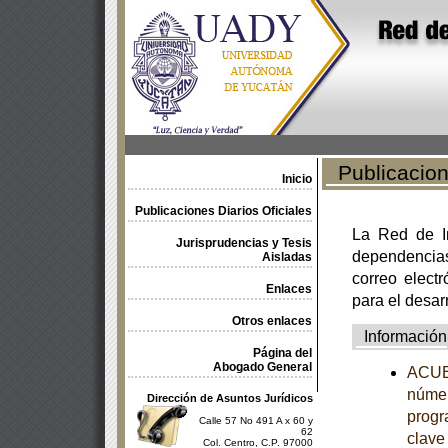
Publicacione
Inicio
Publicaciones Diarios Oficiales
La Red de In
Jurisprudencias y Tesis
dependencia
Aisladas
correo electr
Enlaces
para el desar
Otros enlaces
Información
Página del
Abogado General
ACUER
númer
Dirección de Asuntos Jurídicos
progr
Calle 57 No 491 A x 60 y
62
clave
Col. Centro, C.P. 97000