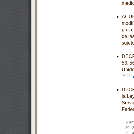
médi
ACUER
modif
proce
de la
sujet
DECRE
53, 56
Unido
06-07
DECRE
la Le
Servi
Feder
« Ant
20
|
39
|