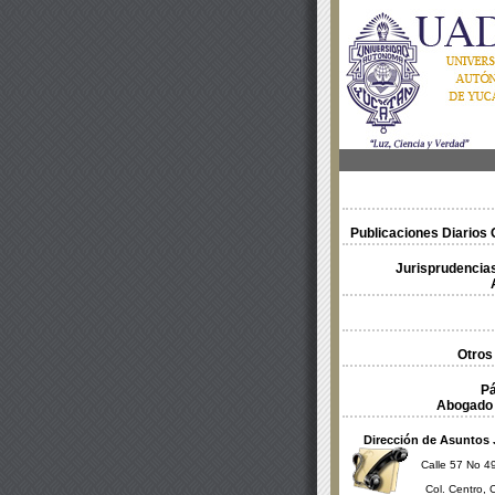
Publicaciones Diarios O
Jurisprudencias
Otros
Pá
Abogado 
Dirección de Asuntos 
Calle 57 No 49
Col. Centro, 