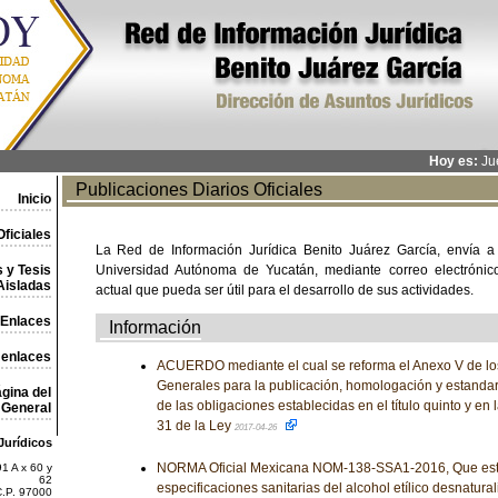
Hoy es:
Jue
Publicaciones Diarios Oficiales
Inicio
ficiales
La Red de Información Jurídica Benito Juárez García, envía a
 y Tesis
Universidad Autónoma de Yucatán, mediante correo electrónico,
Aisladas
actual que pueda ser útil para el desarrollo de sus actividades.
Enlaces
Información
 enlaces
ACUERDO mediante el cual se reforma el Anexo V de lo
Generales para la publicación, homologación y estandar
gina del
de las obligaciones establecidas en el título quinto y en l
General
31 de la Ley
2017-04-26
Jurídicos
NORMA Oficial Mexicana NOM-138-SSA1-2016, Que est
1 A x 60 y
62
especificaciones sanitarias del alcohol etílico desnatura
C.P. 97000