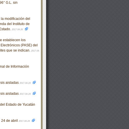
96° G.L. sin
la modificación del
da del Instituto de
 Estado.
2017-04-26
e establecen los
 Electrónicos (PASE) del
mites que se indican.
2017-04-
nal de Información
esis aisladas
2017-04-24
esis aisladas
2017-04-24
o del Estado de Yucatán
l 24 de abril
2017-04-24