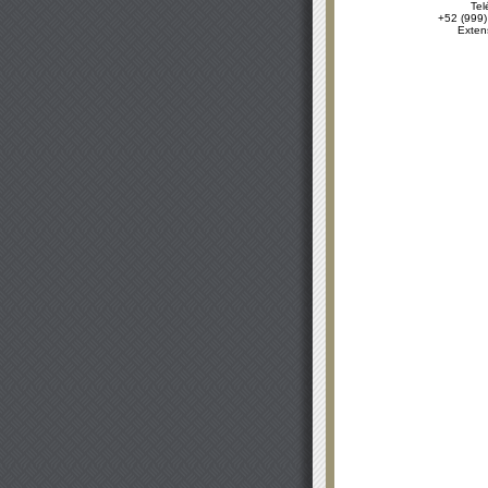
Tel
+52 (999)
Exten