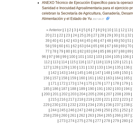
ANEXO Técnico de Ejecución Específico para la operac
Sanidad e Inocuidad Agroalimentaria para el ejercicio p
celebran la Secretaría de Agricultura, Ganadería, Desarr
Alimentación y el Estado de Yu
2017-04-07
« Anterior
|
1
|
2
|
3
|
4
|
5
|
6
|
7
|
8
|
9
|
10
|
11
|
12
|
13
20
|
21
|
22
|
23
|
24
|
25
|
26
|
27
|
28
|
29
|
30
|
31
|
32
39
|
40
|
41
|
42
|
43
|
44
|
45
|
46
|
47
|
48
|
49
|
50
|
51
58
|
59
|
60
|
61
|
62
|
63
|
64
|
65
|
66
|
67
|
68
|
69
|
70
77
|
78
|
79
|
80
|
81
|
82
|
83
|
84
|
85
|
86
|
87
|
88
|
89
96
|
97
|
98
|
99
|
100
|
101
|
102
|
103
|
104
|
105
|
106
|
112
|
113
|
114
|
115
|
116
|
117
|
118
|
119
|
120
|
121
|
1
127
|
128
|
129
|
130
|
131
|
132
|
133
|
134
|
135
|
136
|
|
142
|
143
|
144
|
145
|
146
|
147
|
148
|
149
|
150
|
1
156
|
157
|
158
|
159
|
160
|
161
|
162
|
163
|
164
|
165
|
|
171
|
172
|
173
|
174
|
175
|
176
|
177
|
178
|
179
|
1
185
|
186
|
187
|
188
|
189
|
190
|
191
|
192
|
193
|
194
|
|
200
|
201
|
202
|
203
|
204
|
205
|
206
|
207
|
208
|
209
|
|
215
|
216
|
217
|
218
|
219
|
220
|
221
|
222
|
223
|
2
229
|
230
|
231
|
232
|
233
|
234
|
235
|
236
|
237
|
238
|
|
244
|
245
|
246
|
247
|
248
|
249
|
250
|
251
|
252
|
2
258
|
259
|
260
|
261
|
262
|
263
|
264
|
265
|
266
|
267
|
|
273
|
274
|
275
|
276
|
277
|
278
|
279
|
280
|
2