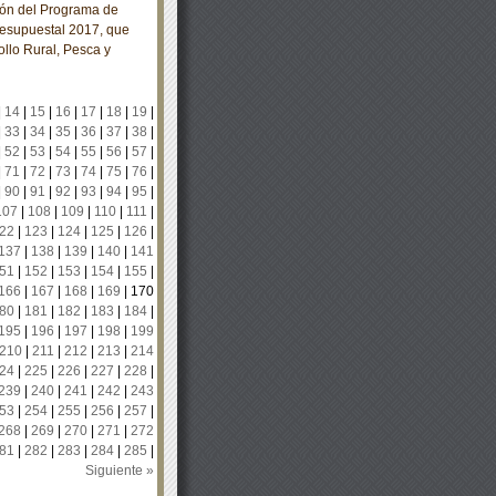
ión del Programa de
resupuestal 2017, que
ollo Rural, Pesca y
|
14
|
15
|
16
|
17
|
18
|
19
|
|
33
|
34
|
35
|
36
|
37
|
38
|
|
52
|
53
|
54
|
55
|
56
|
57
|
|
71
|
72
|
73
|
74
|
75
|
76
|
|
90
|
91
|
92
|
93
|
94
|
95
|
107
|
108
|
109
|
110
|
111
|
22
|
123
|
124
|
125
|
126
|
137
|
138
|
139
|
140
|
141
51
|
152
|
153
|
154
|
155
|
166
|
167
|
168
|
169
|
170
80
|
181
|
182
|
183
|
184
|
195
|
196
|
197
|
198
|
199
210
|
211
|
212
|
213
|
214
24
|
225
|
226
|
227
|
228
|
239
|
240
|
241
|
242
|
243
53
|
254
|
255
|
256
|
257
|
268
|
269
|
270
|
271
|
272
81
|
282
|
283
|
284
|
285
|
Siguiente »