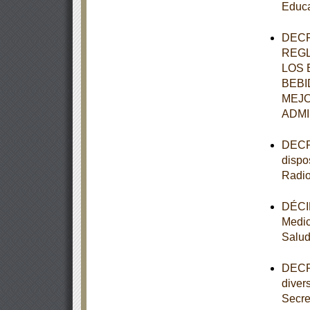
Educa
DECR
REGL
LOS 
BEBI
MEJO
ADMI
DECRE
dispo
Radio
DÉCIM
Medic
Salu
DECRE
diver
Secre