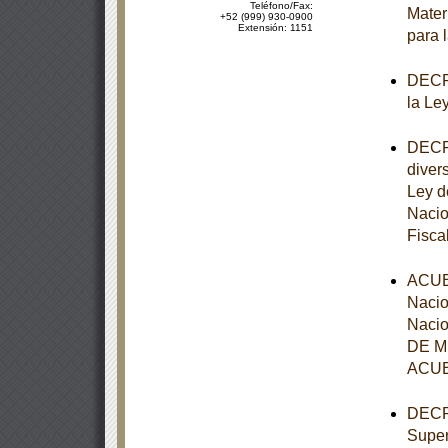
Teléfono/Fax:
Mater
+52 (999) 930-0900
Extensión: 1151
para 
DECRE
la Le
DECRE
diver
Ley d
Nacio
Fisca
ACUER
Nacio
Nacio
DE MÉ
ACUE
DECRE
Super