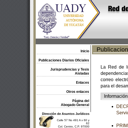
Publicacione
Inicio
Publicaciones Diarios Oficiales
La Red de In
Jurisprudencias y Tesis
dependencia
Aisladas
correo electr
Enlaces
para el desar
Otros enlaces
Información
Página del
Abogado General
DECRE
Servic
Dirección de Asuntos Jurídicos
Calle 57 No 491 A x 60 y
62
PRIME
Col. Centro, C.P. 97000