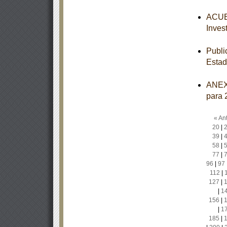
ACUER
Inves
Publi
Estad
ANEXO
para 
« Ant
20
|
39
|
58
|
77
|
96
|
97
112
|
127
|
|
1
156
|
|
1
185
|