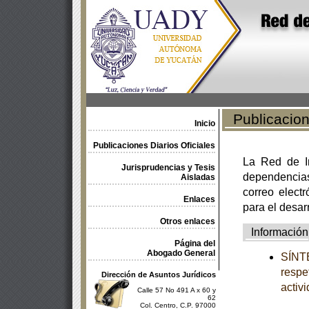
Publicacione
Inicio
Publicaciones Diarios Oficiales
La Red de In
Jurisprudencias y Tesis
dependencia
Aisladas
correo electr
Enlaces
para el desar
Otros enlaces
Información
Página del
Abogado General
SÍNTE
respe
Dirección de Asuntos Jurídicos
activ
Calle 57 No 491 A x 60 y
62
Col. Centro, C.P. 97000