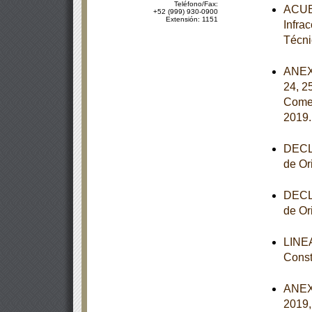
Teléfono/Fax:
ACUER
+52 (999) 930-0900
Extensión: 1151
Infra
Técni
ANEXOS
24, 2
Comer
2019
DECLA
de Or
DECLA
de Or
LINEA
Const
ANEXO
2019,