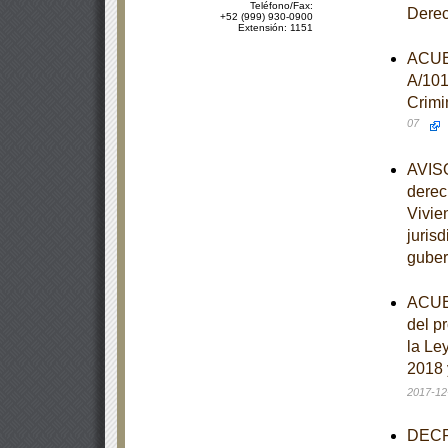
Teléfono/Fax:
Dere
+52 (999) 930-0900
Extensión: 1151
ACUER
A/101
Crimi
07
AVISO
derec
Vivie
juris
guber
ACUER
del p
la Le
2018 
2017-12
DECRE