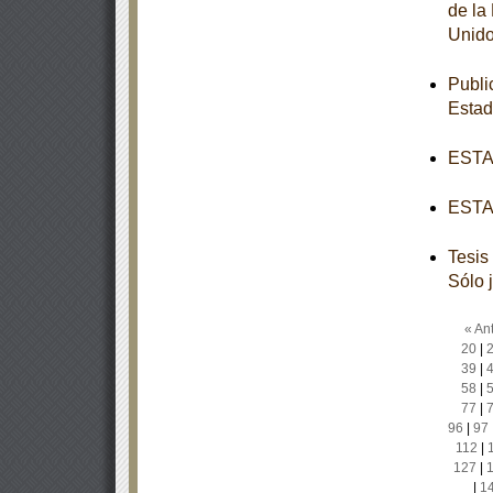
de la
Unido
Publi
Esta
ESTAT
ESTAT
Tesis
Sólo 
« Ant
20
|
39
|
58
|
77
|
96
|
97
112
|
127
|
|
1