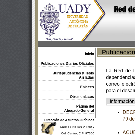
Publicacione
Inicio
Publicaciones Diarios Oficiales
La Red de In
Jurisprudencias y Tesis
dependencia
Aisladas
correo electr
Enlaces
para el desar
Otros enlaces
Información
Página del
Abogado General
DECRE
79 de
Dirección de Asuntos Jurídicos
Calle 57 No 491 A x 60 y
62
ACUER
Col. Centro, C.P. 97000