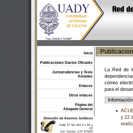
Publicacione
Inicio
Publicaciones Diarios Oficiales
La Red de In
Jurisprudencias y Tesis
dependencia
Aisladas
correo electr
Enlaces
para el desar
Otros enlaces
Información
Página del
Abogado General
ACUER
y 22 
Dirección de Asuntos Jurídicos
reali
Calle 57 No 491 A x 60 y
62
Col. Centro, C.P. 97000