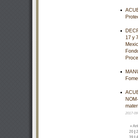
ACUER
Prote
DECRE
17 y 
Mexic
Fondo
Proce
MANUA
Fomen
ACUER
NOM-
mater
2017-09
« Ant
20
|
39
|