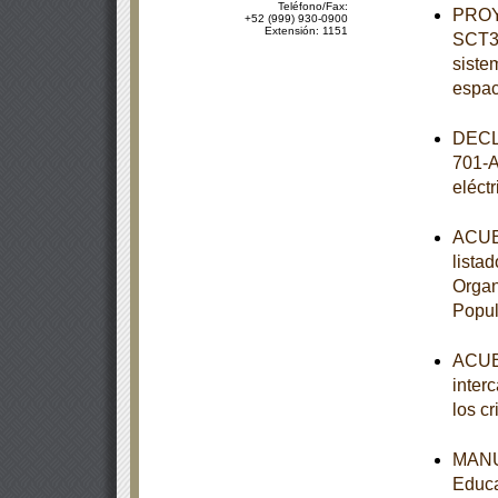
Teléfono/Fax:
PROY
+52 (999) 930-0900
Extensión: 1151
SCT3-
siste
espac
DECL
701-A
eléct
ACUER
lista
Organ
Popul
ACUER
inter
los c
MANUA
Educa