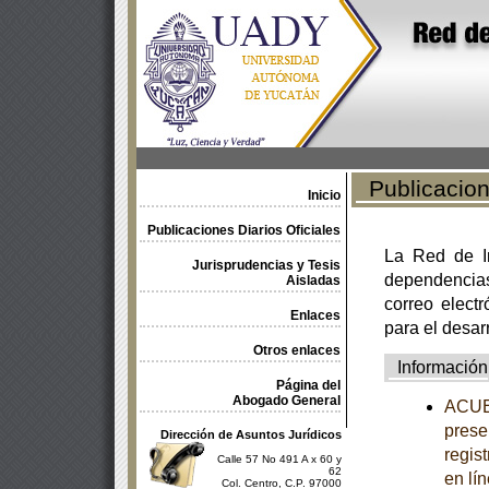
Publicacione
Inicio
Publicaciones Diarios Oficiales
La Red de In
Jurisprudencias y Tesis
dependencia
Aisladas
correo electr
Enlaces
para el desar
Otros enlaces
Información
Página del
Abogado General
ACUER
prese
Dirección de Asuntos Jurídicos
regis
Calle 57 No 491 A x 60 y
62
en lí
Col. Centro, C.P. 97000