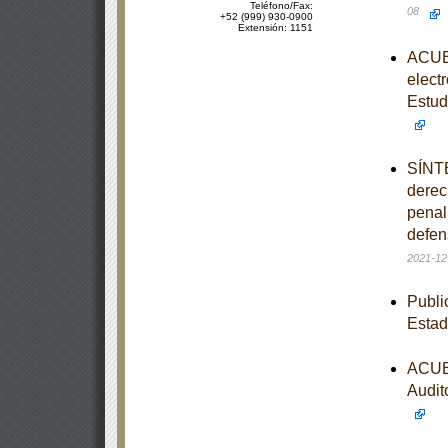
Teléfono/Fax:
08
+52 (999) 930-0900
Extensión: 1151
ACUER
elect
Estud
SÍNTE
derec
penal 
defen
2021-12
Publi
Estad
ACUER
Audit