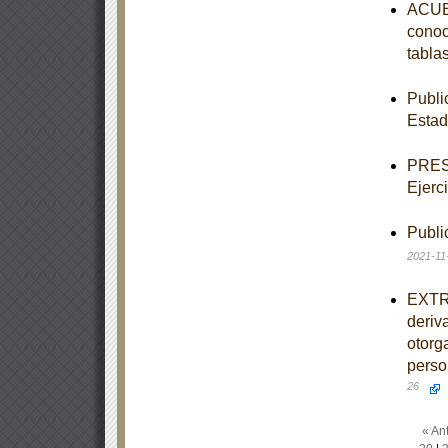
ACUER
conoc
tabla
Publi
Estad
PRESU
Ejerc
Publi
2021-11
EXTRA
deriv
otorg
perso
26
« Ant