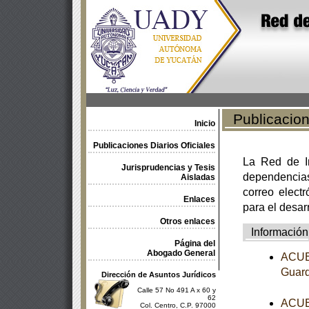
Publicacione
Inicio
Publicaciones Diarios Oficiales
La Red de In
Jurisprudencias y Tesis
dependencia
Aisladas
correo electr
Enlaces
para el desar
Otros enlaces
Información
Página del
Abogado General
ACUER
Guard
Dirección de Asuntos Jurídicos
Calle 57 No 491 A x 60 y
62
ACUER
Col. Centro, C.P. 97000