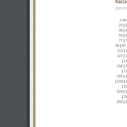
fracci
2020-01
« Ant
20
|
39
|
58
|
77
|
96
|
97
112
|
127
|
|
1
156
|
|
1
185
|
|
200
|
|
2
229
|
|
2
258
|