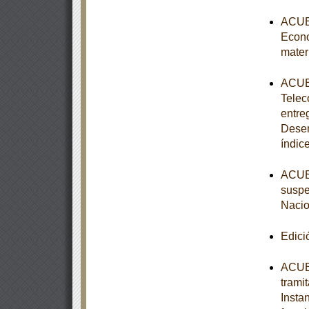
ACUER
Econo
mater
ACUER
Telec
entre
Desem
índic
ACUER
suspe
Nacio
Edici
ACUER
trami
Insta