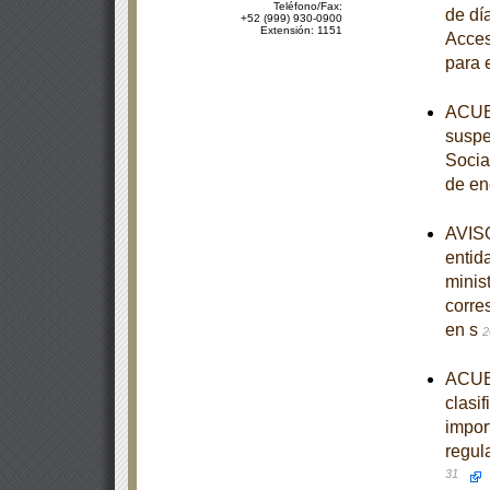
Teléfono/Fax:
de dí
+52 (999) 930-0900
Extensión: 1151
Acces
para 
ACUER
suspe
Socia
de en
AVISO
entid
minist
corre
en s
2
ACUER
clasi
import
regul
31