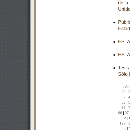
de la
Unido
Publi
Esta
ESTAT
ESTAT
Tesis
Sólo 
« Ant
20
|
39
|
58
|
77
|
96
|
97
112
|
127
|
|
1