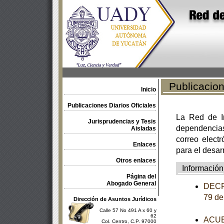
Publicacione
Inicio
Publicaciones Diarios Oficiales
La Red de In
Jurisprudencias y Tesis
dependencia
Aisladas
correo electr
Enlaces
para el desar
Otros enlaces
Información
Página del
Abogado General
DECRE
79 de
Dirección de Asuntos Jurídicos
Calle 57 No 491 A x 60 y
62
ACUER
Col. Centro, C.P. 97000