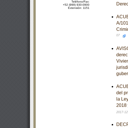
Teléfono/Fax:
Dere
+52 (999) 930-0900
Extensión: 1151
ACUER
A/101
Crimi
07
AVISO
derec
Vivie
juris
guber
ACUER
del p
la Le
2018 
2017-12
DECRE