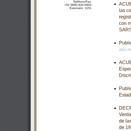
Teléfono/Fax:
ACUER
+52 (999) 930-0900
Extensión: 1151
las c
regist
con m
SARS
Publi
2021-10
ACUER
Espec
Discr
Publi
Estad
DECRE
Verdad
de la
de 19