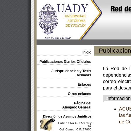
Publicacione
Inicio
Publicaciones Diarios Oficiales
La Red de In
Jurisprudencias y Tesis
dependencia
Aisladas
correo electr
Enlaces
para el desar
Otros enlaces
Información
Página del
Abogado General
ACUER
las f
Dirección de Asuntos Jurídicos
de Co
Calle 57 No 491 A x 60 y
62
Col. Centro, C.P. 97000