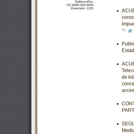
Teléfono/Fax:
+52 (999) 930-0900
Extensión: 1151
ACUER
conoc
Impue
06
Publi
Estad
ACUER
Telec
de tr
conce
acces
CONT
PAR
SEGUN
Medic