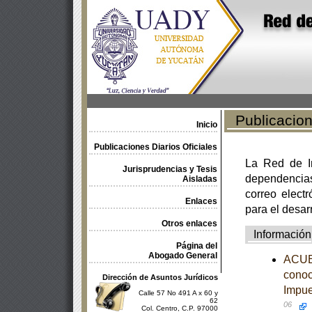
Publicacione
Inicio
Publicaciones Diarios Oficiales
La Red de In
Jurisprudencias y Tesis
dependencia
Aisladas
correo electr
Enlaces
para el desar
Otros enlaces
Información
Página del
Abogado General
ACUER
conoc
Dirección de Asuntos Jurídicos
Impue
Calle 57 No 491 A x 60 y
62
06
Col. Centro, C.P. 97000