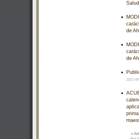
Salu
MODIF
carác
de Ah
MODIF
carác
de Ah
Publi
2021-06
ACUER
calen
aplic
prima
maest
« Ant