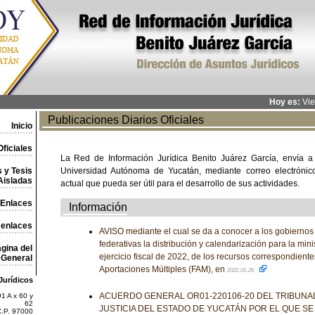
Hoy es:
Vie
Publicaciones Diarios Oficiales
Inicio
ficiales
La Red de Información Jurídica Benito Juárez García, envía a
 y Tesis
Universidad Autónoma de Yucatán, mediante correo electrónico,
Aisladas
actual que pueda ser útil para el desarrollo de sus actividades.
Enlaces
Información
 enlaces
AVISO mediante el cual se da a conocer a los gobiernos
federativas la distribución y calendarización para la mini
gina del
ejercicio fiscal de 2022, de los recursos correspondient
General
Aportaciones Múltiples (FAM), en
2022-01-26
Jurídicos
ACUERDO GENERAL OR01-220106-20 DEL TRIBUNA
1 A x 60 y
62
JUSTICIA DEL ESTADO DE YUCATÁN POR EL QUE SE
C.P. 97000