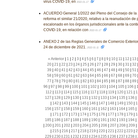
virus COVID-19, en
2022-01-17
ACUERDO General 1/2022 del Pleno del Consejo de la J
reforma el similar 21/2020, relativo a la reanudación de 
escalonado en los órganos jurisdiccionales ante la conti
COVID-19, en relación con
2022-01-17
ANEXO 2 de las Reglas Generales de Comercio Exterior 
24 de diciembre de 2021.
2022-01-11
« Anterior
|
1
|
2
|
3
|
4
|
5
|
6
|
7
|
8
|
9
|
10
|
11
|
12
|
13
20
|
21
|
22
|
23
|
24
|
25
|
26
|
27
|
28
|
29
|
30
|
31
|
32
39
|
40
|
41
|
42
|
43
|
44
|
45
|
46
|
47
|
48
|
49
|
50
|
51
58
|
59
|
60
|
61
|
62
|
63
|
64
|
65
|
66
|
67
|
68
|
69
|
70
77
|
78
|
79
|
80
|
81
|
82
|
83
|
84
|
85
|
86
|
87
|
88
|
89
96
|
97
|
98
|
99
|
100
|
101
|
102
|
103
|
104
|
105
|
106
|
112
|
113
|
114
|
115
|
116
|
117
|
118
|
119
|
120
|
121
|
1
127
|
128
|
129
|
130
|
131
|
132
|
133
|
134
|
135
|
136
|
|
142
|
143
|
144
|
145
|
146
|
147
|
148
|
149
|
150
|
1
156
|
157
|
158
|
159
|
160
|
161
|
162
|
163
|
164
|
165
|
|
171
|
172
|
173
|
174
|
175
|
176
|
177
|
178
|
179
|
1
185
|
186
|
187
|
188
|
189
|
190
|
191
|
192
|
193
|
194
|
|
200
|
201
|
202
|
203
|
204
|
205
|
206
|
207
|
208
|
209
|
|
215
|
216
|
217
|
218
|
219
|
220
|
221
|
222
|
223
|
2
229
|
230
|
231
|
232
|
233
|
234
|
235
|
236
|
237
|
238
|