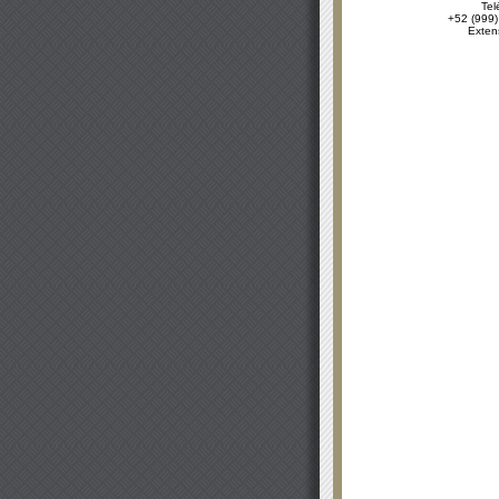
Tel
+52 (999)
Exten