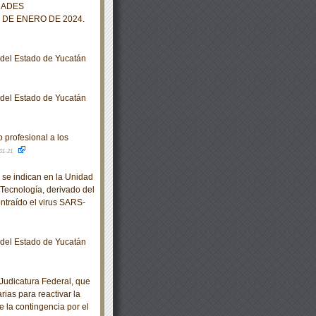
DADES
 DE ENERO DE 2024.
o del Estado de Yucatán
o del Estado de Yucatán
profesional a los
01-21
se indican en la Unidad
Tecnología, derivado del
ntraído el virus SARS-
o del Estado de Yucatán
udicatura Federal, que
rias para reactivar la
e la contingencia por el