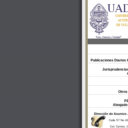
Publicaciones Diarios O
Jurisprudencias
Otros
Pá
Abogado 
Dirección de Asuntos 
Calle 57 No 49
Col. Centro, 