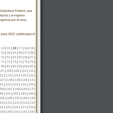
udicatura Federal, que
plazos y al regreso
ngencia por el virus
para 2022, publicadas el
|
14
|
15
|
16
|
17
|
18
|
19
|
|
33
|
34
|
35
|
36
|
37
|
38
|
|
52
|
53
|
54
|
55
|
56
|
57
|
|
71
|
72
|
73
|
74
|
75
|
76
|
|
90
|
91
|
92
|
93
|
94
|
95
|
107
|
108
|
109
|
110
|
111
|
22
|
123
|
124
|
125
|
126
|
137
|
138
|
139
|
140
|
141
51
|
152
|
153
|
154
|
155
|
166
|
167
|
168
|
169
|
170
80
|
181
|
182
|
183
|
184
|
195
|
196
|
197
|
198
|
199
210
|
211
|
212
|
213
|
214
24
|
225
|
226
|
227
|
228
|
239
|
240
|
241
|
242
|
243