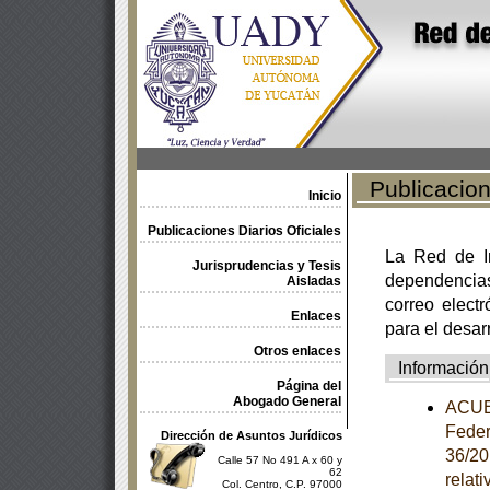
Publicacione
Inicio
Publicaciones Diarios Oficiales
La Red de In
Jurisprudencias y Tesis
dependencia
Aisladas
correo electr
Enlaces
para el desar
Otros enlaces
Información
Página del
Abogado General
ACUER
Feder
Dirección de Asuntos Jurídicos
36/20
Calle 57 No 491 A x 60 y
62
relat
Col. Centro, C.P. 97000