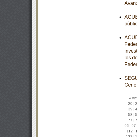
Avan
ACUER
públi
ACUER
Feder
inves
los de
Feder
SEGUN
Gener
« Ant
20
|
39
|
58
|
77
|
96
|
97
112
|
127
|