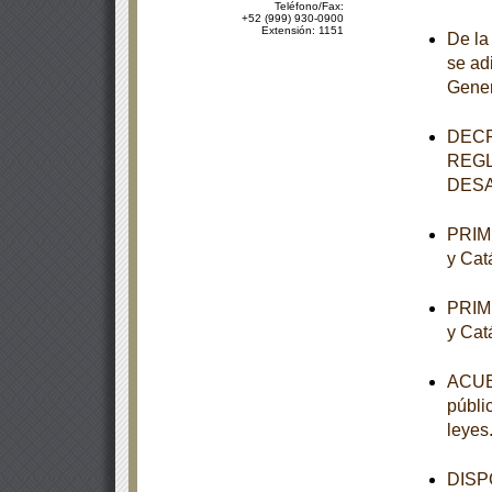
Teléfono/Fax:
+52 (999) 930-0900
Extensión: 1151
De la
se ad
Gener
DECR
REGL
DESA
PRIME
y Cat
PRIME
y Cat
ACUER
públi
leyes
DISPO