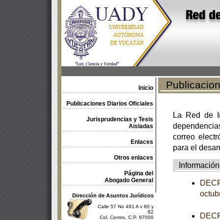
Publicacione
Inicio
Publicaciones Diarios Oficiales
La Red de In
Jurisprudencias y Tesis
dependencia
Aisladas
correo electr
Enlaces
para el desar
Otros enlaces
Información
Página del
Abogado General
DECRE
octub
Dirección de Asuntos Jurídicos
Calle 57 No 491 A x 60 y
62
DECRE
Col. Centro, C.P. 97000