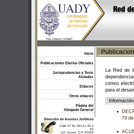
Publicacione
Inicio
Publicaciones Diarios Oficiales
La Red de In
Jurisprudencias y Tesis
dependencia
Aisladas
correo electr
Enlaces
para el desar
Otros enlaces
Información
Página del
Abogado General
DECRE
79 de
Dirección de Asuntos Jurídicos
Calle 57 No 491 A x 60 y
62
ACUER
Col. Centro, C.P. 97000