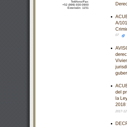
Teléfono/Fax:
Dere
+52 (999) 930-0900
Extensión: 1151
ACUER
A/101
Crimi
07
AVISO
derec
Vivie
juris
guber
ACUER
del p
la Le
2018 
2017-12
DECRE