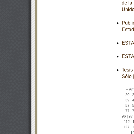
de la
Unido
Publi
Esta
ESTAT
ESTAT
Tesis
Sólo 
« Ant
20
|
39
|
58
|
77
|
96
|
97
112
|
127
|
|
1