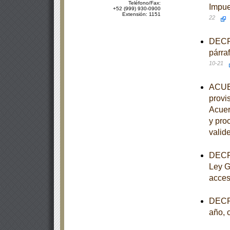
Teléfono/Fax:
Impue
+52 (999) 930-0900
Extensión: 1151
22
DECRE
párra
10-21
ACUER
provis
Acuer
y pro
valide
DECRE
Ley G
acces
DECRE
año, 