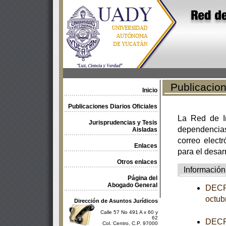
Publicacione
Inicio
Publicaciones Diarios Oficiales
La Red de In
Jurisprudencias y Tesis
dependencia
Aisladas
correo electr
Enlaces
para el desar
Otros enlaces
Información
Página del
Abogado General
DECRE
octub
Dirección de Asuntos Jurídicos
Calle 57 No 491 A x 60 y
62
DECRE
Col. Centro, C.P. 97000