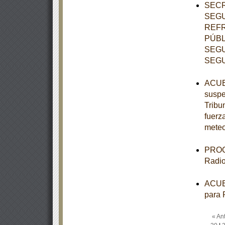
SECR
SEGU
REFR
PÚBL
SEGU
SEGU
ACUER
suspe
Tribun
fuerz
meteo
PROGR
Radio
ACUER
para 
« Ant