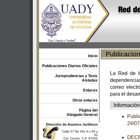
Publicacione
Inicio
Publicaciones Diarios Oficiales
La Red de In
Jurisprudencias y Tesis
dependencia
Aisladas
correo electr
Enlaces
para el desar
Otros enlaces
Información
Página del
Abogado General
Publi
24/0
Dirección de Asuntos Jurídicos
Calle 57 No 491 A x 60 y
62
DECR
Col. Centro, C.P. 97000