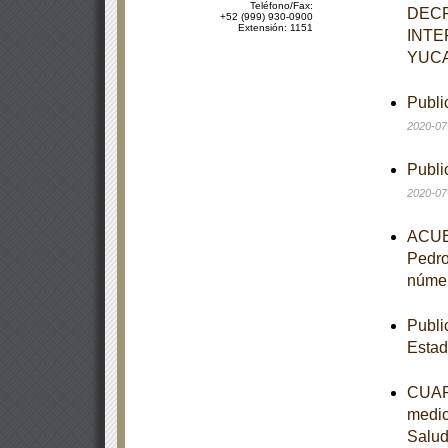
Teléfono/Fax:
DECR
+52 (999) 930-0900
Extensión: 1151
INTE
YUC
Publi
2020-07
Publi
2020-07
ACUER
Pedro
númer
Publi
Estad
CUART
medic
Salu