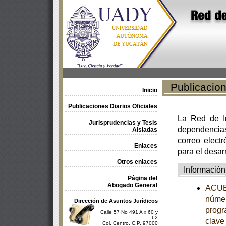
Publicacione
Inicio
Publicaciones Diarios Oficiales
La Red de In
Jurisprudencias y Tesis
dependencia
Aisladas
correo electr
Enlaces
para el desar
Otros enlaces
Información
Página del
Abogado General
ACUER
númer
Dirección de Asuntos Jurídicos
progr
Calle 57 No 491 A x 60 y
62
clave
Col. Centro, C.P. 97000