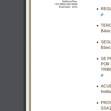
Teléfono/Fax:
+52 (999) 930-0900
Extensión: 1151
REGLA
TERCE
Básic
SEGUN
Básic
SE P
POR 
TRIB
ACUER
Insti
PROY
SSA1-