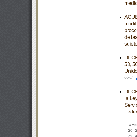
médi
ACUER
modif
proce
de la
sujet
DECRE
53, 56
Unido
06-07
DECRE
la Le
Servi
Feder
« Ant
20
|
39
|