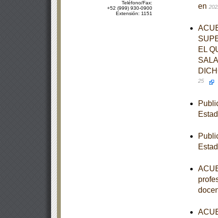
Teléfono/Fax:
en
202
+52 (999) 930-0900
Extensión: 1151
ACUE
SUPE
EL Q
SALA
DICH
25
Publi
Estad
Publi
Estad
ACUER
profe
docen
ACUER