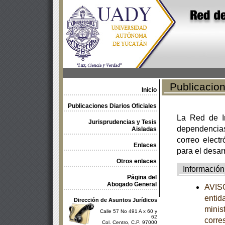
Publicacione
Inicio
Publicaciones Diarios Oficiales
La Red de In
Jurisprudencias y Tesis
dependencia
Aisladas
correo electr
Enlaces
para el desar
Otros enlaces
Información
Página del
Abogado General
AVISO
entid
Dirección de Asuntos Jurídicos
minist
Calle 57 No 491 A x 60 y
62
corre
Col. Centro, C.P. 97000