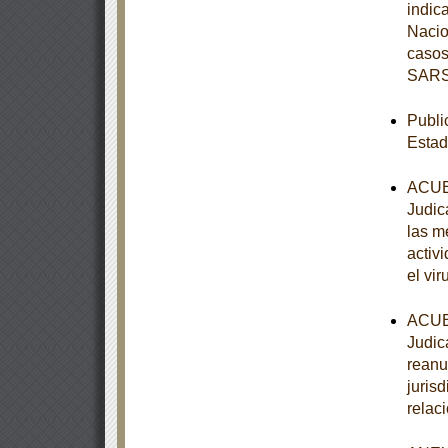
indic
Nacio
casos
SARS
Publi
Estad
ACUER
Judic
las m
activ
el vi
ACUER
Judica
reanu
juris
relac