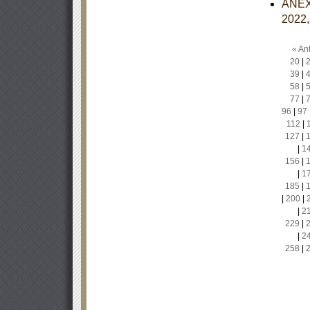
ANEXO
2022,
« Ant
20
|
39
|
58
|
77
|
96
|
97
112
|
127
|
|
1
156
|
|
1
185
|
|
200
|
|
2
229
|
|
2
258
|