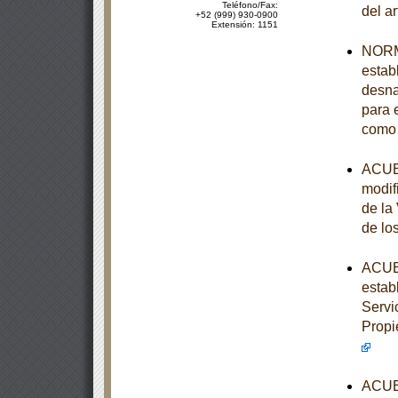
Teléfono/Fax:
del a
+52 (999) 930-0900
Extensión: 1151
NORM
establ
desna
para e
como 
ACUER
modif
de la
de lo
ACUER
estab
Servi
Propi
ACUER