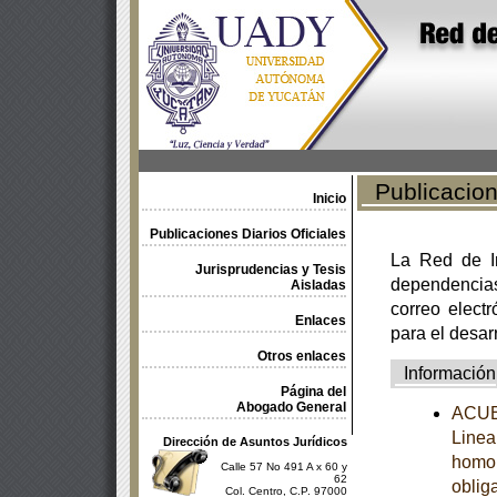
Publicacione
Inicio
Publicaciones Diarios Oficiales
La Red de In
Jurisprudencias y Tesis
dependencia
Aisladas
correo electr
Enlaces
para el desar
Otros enlaces
Información
Página del
Abogado General
ACUER
Linea
Dirección de Asuntos Jurídicos
homol
Calle 57 No 491 A x 60 y
62
obliga
Col. Centro, C.P. 97000