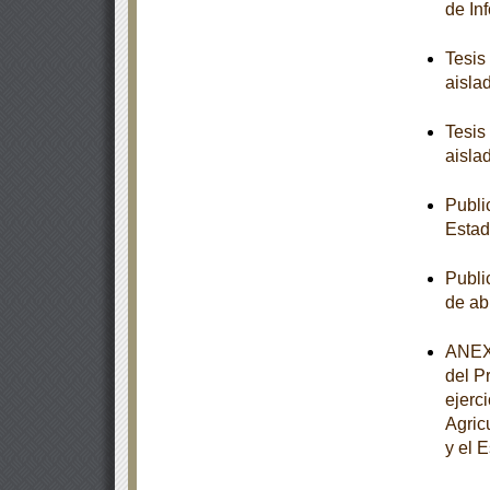
de In
Tesis
aisla
Tesis
aisla
Publi
Estad
Publi
de ab
ANEXO
del P
ejerc
Agric
y el 