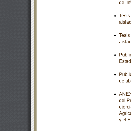
de In
Tesis
aisla
Tesis
aisla
Publi
Estad
Publi
de ab
ANEXO
del P
ejerc
Agric
y el 