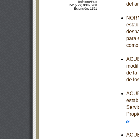
Teléfono/Fax:
del a
+52 (999) 930-0900
Extensión: 1151
NORM
establ
desna
para e
como 
ACUER
modif
de la
de lo
ACUER
estab
Servi
Propi
ACUER