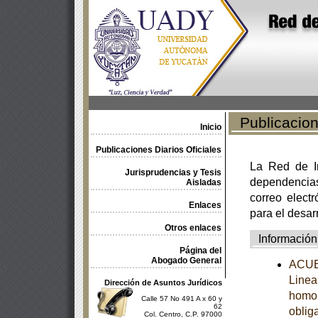
Publicacione
Inicio
Publicaciones Diarios Oficiales
La Red de In
Jurisprudencias y Tesis
dependencia
Aisladas
correo electr
Enlaces
para el desar
Otros enlaces
Información
Página del
Abogado General
ACUER
Linea
Dirección de Asuntos Jurídicos
homol
Calle 57 No 491 A x 60 y
62
obliga
Col. Centro, C.P. 97000