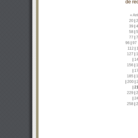
de re
« Ant
20
|
39
|
58
|
77
|
96
|
97
112
|
127
|
|
1
156
|
|
1
185
|
|
200
|
|
2
229
|
|
2
258
|