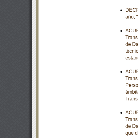
DECRE
año, 
ACUER
Trans
de Da
técni
estan
ACUER
Trans
Perso
ámbit
Trans
ACUER
Trans
de Da
que d