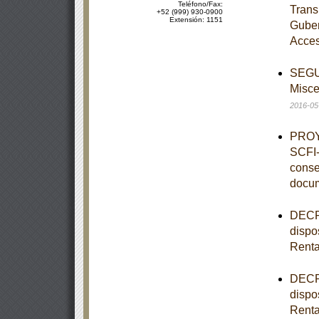
Teléfono/Fax:
Trans
+52 (999) 930-0900
Extensión: 1151
Guber
Acces
SEGUN
Misce
2016-05
PROY
SCFI-
conse
docu
DECRE
dispo
Rent
DECRE
dispo
Rent