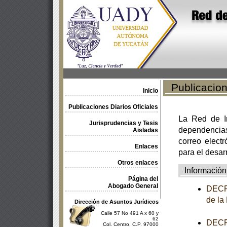
Publicacione
Inicio
Publicaciones Diarios Oficiales
La Red de In
Jurisprudencias y Tesis
dependencia
Aisladas
correo electr
Enlaces
para el desar
Otros enlaces
Información
Página del
Abogado General
DECRE
de la
Dirección de Asuntos Jurídicos
Calle 57 No 491 A x 60 y
62
DECRE
Col. Centro, C.P. 97000