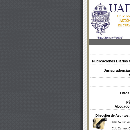
Publicaciones Diarios O
Jurisprudencias
Otros
Pá
Abogado 
Dirección de Asuntos 
Calle 57 No 49
Col. Centro, 