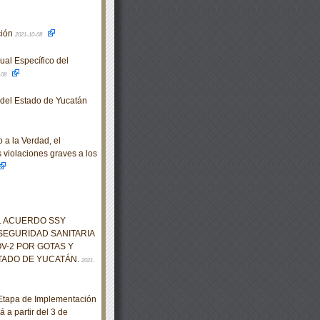
ción
2021-10-08
al Específico del
-08
o del Estado de Yucatán
a la Verdad, el
s violaciones graves a los
EL ACUERDO SSY
SEGURIDAD SANITARIA
V-2 POR GOTAS Y
TADO DE YUCATÁN.
2021-
Etapa de Implementación
 a partir del 3 de