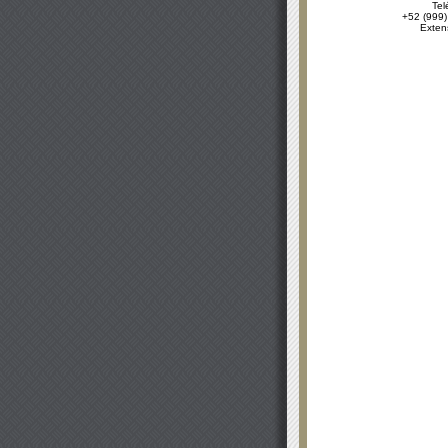
Tel
+52 (999)
Exten