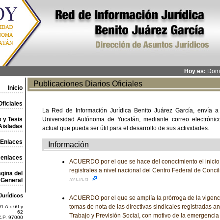
Hoy es:
Domi
Publicaciones Diarios Oficiales
Inicio
ficiales
La Red de Información Jurídica Benito Juárez García, envía a
 y Tesis
Universidad Autónoma de Yucatán, mediante correo electrónico,
Aisladas
actual que pueda ser útil para el desarrollo de sus actividades.
Enlaces
Información
 enlaces
ACUERDO por el que se hace del conocimiento el inicio 
registrales a nivel nacional del Centro Federal de Concil
gina del
General
2021-10-13
Jurídicos
ACUERDO por el que se amplía la prórroga de la vigenci
tomas de nota de las directivas sindicales registradas an
1 A x 60 y
62
Trabajo y Previsión Social, con motivo de la emergencia
C.P. 97000