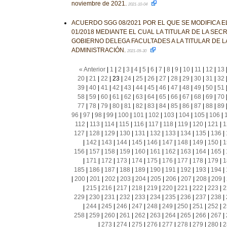
noviembre de 2021.
2021-10-04
ACUERDO SGG 08/2021 POR EL QUE SE MODIFICA 
01/2018 MEDIANTE EL CUAL LA TITULAR DE LA SEC
GOBIERNO DELEGA FACULTADES A LA TITULAR DE L
ADMINISTRACIÓN.
2021-09-30
« Anterior
|
1
|
2
|
3
|
4
|
5
|
6
|
7
|
8
|
9
|
10
|
11
|
12
|
13
20
|
21
|
22
|
23
|
24
|
25
|
26
|
27
|
28
|
29
|
30
|
31
|
32
39
|
40
|
41
|
42
|
43
|
44
|
45
|
46
|
47
|
48
|
49
|
50
|
51
58
|
59
|
60
|
61
|
62
|
63
|
64
|
65
|
66
|
67
|
68
|
69
|
70
77
|
78
|
79
|
80
|
81
|
82
|
83
|
84
|
85
|
86
|
87
|
88
|
89
96
|
97
|
98
|
99
|
100
|
101
|
102
|
103
|
104
|
105
|
106
|
112
|
113
|
114
|
115
|
116
|
117
|
118
|
119
|
120
|
121
|
1
127
|
128
|
129
|
130
|
131
|
132
|
133
|
134
|
135
|
136
|
|
142
|
143
|
144
|
145
|
146
|
147
|
148
|
149
|
150
|
1
156
|
157
|
158
|
159
|
160
|
161
|
162
|
163
|
164
|
165
|
|
171
|
172
|
173
|
174
|
175
|
176
|
177
|
178
|
179
|
1
185
|
186
|
187
|
188
|
189
|
190
|
191
|
192
|
193
|
194
|
|
200
|
201
|
202
|
203
|
204
|
205
|
206
|
207
|
208
|
209
|
|
215
|
216
|
217
|
218
|
219
|
220
|
221
|
222
|
223
|
2
229
|
230
|
231
|
232
|
233
|
234
|
235
|
236
|
237
|
238
|
|
244
|
245
|
246
|
247
|
248
|
249
|
250
|
251
|
252
|
2
258
|
259
|
260
|
261
|
262
|
263
|
264
|
265
|
266
|
267
|
|
273
|
274
|
275
|
276
|
277
|
278
|
279
|
280
|
2