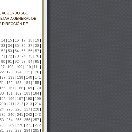
EL ACUERDO SGG
RETARÍA GENERAL DE
A DIRECCIÓN DE
|
14
|
15
|
16
|
17
|
18
|
19
|
|
33
|
34
|
35
|
36
|
37
|
38
|
|
52
|
53
|
54
|
55
|
56
|
57
|
|
71
|
72
|
73
|
74
|
75
|
76
|
|
90
|
91
|
92
|
93
|
94
|
95
|
107
|
108
|
109
|
110
|
111
|
22
|
123
|
124
|
125
|
126
|
137
|
138
|
139
|
140
|
141
51
|
152
|
153
|
154
|
155
|
166
|
167
|
168
|
169
|
170
80
|
181
|
182
|
183
|
184
|
195
|
196
|
197
|
198
|
199
210
|
211
|
212
|
213
|
214
24
|
225
|
226
|
227
|
228
|
239
|
240
|
241
|
242
|
243
53
|
254
|
255
|
256
|
257
|
268
|
269
|
270
|
271
|
272
81
|
282
|
283
|
284
|
285
|