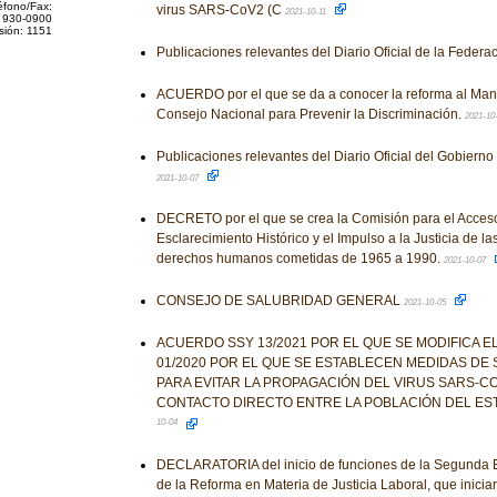
éfono/Fax:
virus SARS-CoV2 (C
2021-10-11
 930-0900
sión: 1151
Publicaciones relevantes del Diario Oficial de la Federa
ACUERDO por el que se da a conocer la reforma al Manu
Consejo Nacional para Prevenir la Discriminación.
2021-10
Publicaciones relevantes del Diario Oficial del Gobiern
2021-10-07
DECRETO por el que se crea la Comisión para el Acceso 
Esclarecimiento Histórico y el Impulso a la Justicia de la
derechos humanos cometidas de 1965 a 1990.
2021-10-07
CONSEJO DE SALUBRIDAD GENERAL
2021-10-05
ACUERDO SSY 13/2021 POR EL QUE SE MODIFICA 
01/2020 POR EL QUE SE ESTABLECEN MEDIDAS DE 
PARA EVITAR LA PROPAGACIÓN DEL VIRUS SARS-CO
CONTACTO DIRECTO ENTRE LA POBLACIÓN DEL ES
10-04
DECLARATORIA del inicio de funciones de la Segunda 
de la Reforma en Materia de Justicia Laboral, que iniciará